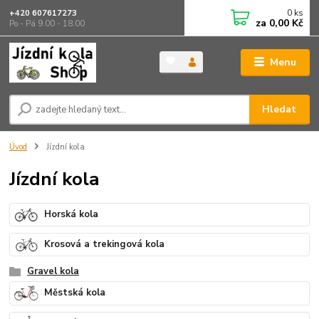
0
ks
+420 607617273
za
0,00 Kč
Po - Pá 9.00 - 18.00
Menu
Hledat
Úvod
Jízdní kola
Jízdní kola
Horská kola
Krosová a trekingová kola
Gravel kola
Městská kola