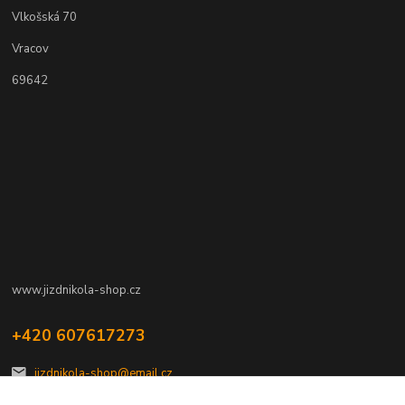
Vlkošská 70
Vracov
69642
www.jizdnikola-shop.cz
+420 607617273
jizdnikola-shop@email.cz