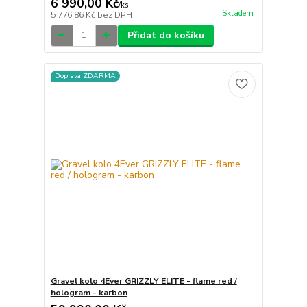
6 990,00 Kč
/
ks
Skladem
5 776,86 Kč
bez DPH
Přidat do košíku
Doprava ZDARMA
Gravel kolo 4Ever GRIZZLY ELITE - flame red /
hologram - karbon