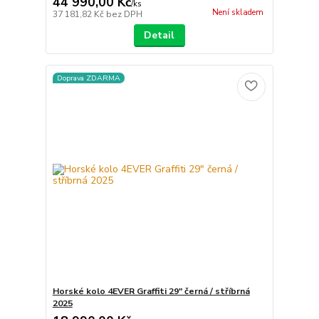
44 990,00 Kč
/
ks
Není skladem
37 181,82 Kč
bez DPH
Detail
Doprava ZDARMA
Horské kolo 4EVER Graffiti 29" černá / stříbrná
2025