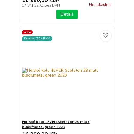
16 990,00 Kč
/
ks
Není skladem
14 041,32 Kč
bez DPH
Detail
Akce
Doprava ZDARMA
Horské kolo 4EVER Sceleton 29 matt
black/metal green 2023