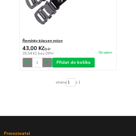
Řemínky klipsen nylon
43,00 Kč
/
pár
Skladem
35,54 Kč
bez DPH
Přidat do košíku
strana
z 1
Provozovatel