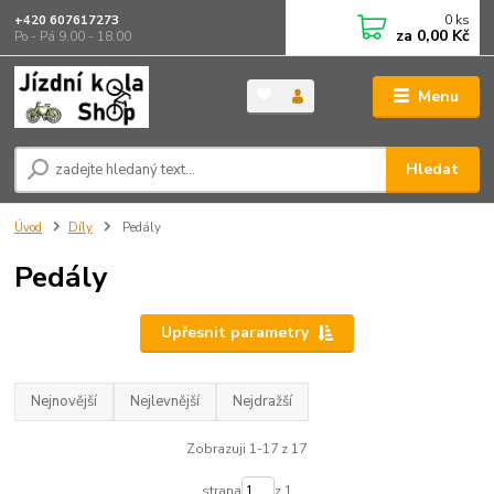
0
ks
+420 607617273
za
0,00 Kč
Po - Pá 9.00 - 18.00
Menu
Hledat
Úvod
Díly
Pedály
Pedály
Upřesnit parametry
Nejnovější
Nejlevnější
Nejdražší
Zobrazuji 1-17 z 17
strana
z 1