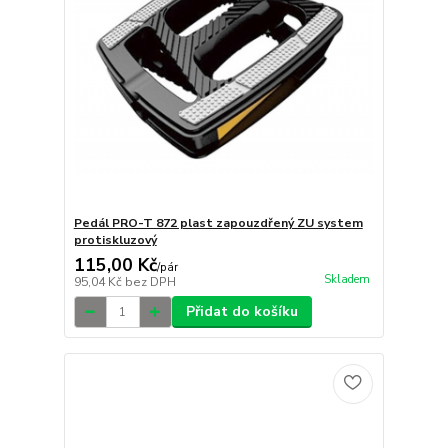
Pedál PRO-T 872 plast zapouzdřený ZU system
protiskluzový
115,00 Kč
/
pár
Skladem
95,04 Kč
bez DPH
Přidat do košíku