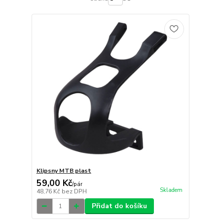
Klipsny MTB plast
59,00 Kč
/
pár
Skladem
48,76 Kč
bez DPH
Přidat do košíku