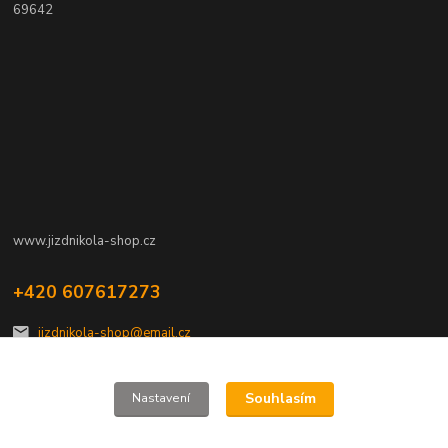
69642
www.jizdnikola-shop.cz
+420 607617273
jizdnikola-shop@email.cz
Souhlasím
Nastavení