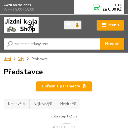
0
ks
+420 607617273
za
0,00 Kč
Po - Pá 9.00 - 18.00
Menu
Hledat
Úvod
Díly
Představce
Představce
Upřesnit parametry
Nejnovější
Nejlevnější
Nejdražší
Zobrazuji 1-2 z 2
strana
z 1