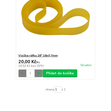
Vložka ráfku 28" 18x0,7mm
20,00 Kč
/
ks
Skladem
16,53 Kč
bez DPH
Přidat do košíku
strana
z 1