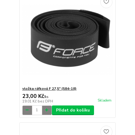
vložka ráfková F 27,5" (584-18)
23,00 Kč
/
ks
Skladem
19,01 Kč
bez DPH
Přidat do košíku