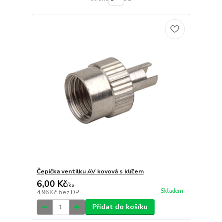
Čepička ventilku AV kovová s klíčem
6,00 Kč
/
ks
Skladem
4,96 Kč
bez DPH
Přidat do košíku