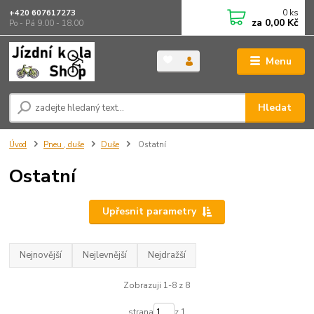
0
ks
+420 607617273
za
0,00 Kč
Po - Pá 9.00 - 18.00
Menu
Hledat
Úvod
Pneu , duše
Duše
Ostatní
Ostatní
Upřesnit parametry
Nejnovější
Nejlevnější
Nejdražší
Zobrazuji 1-8 z 8
strana
z 1