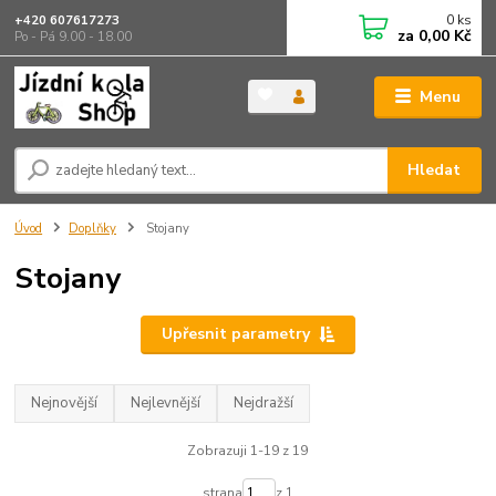
0
ks
+420 607617273
za
0,00 Kč
Po - Pá 9.00 - 18.00
Menu
Hledat
Úvod
Doplňky
Stojany
Stojany
Upřesnit parametry
Nejnovější
Nejlevnější
Nejdražší
Zobrazuji 1-19 z 19
strana
z 1