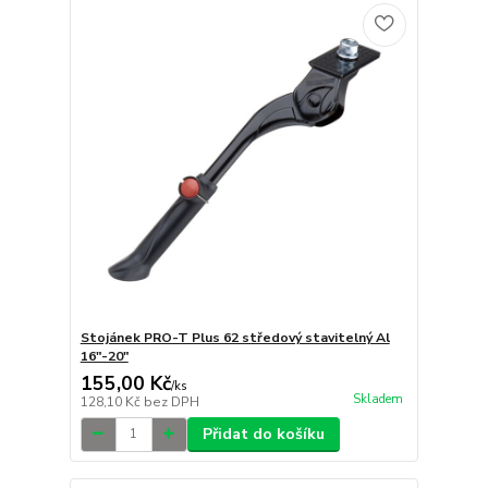
Stojánek PRO-T Plus 62 středový stavitelný Al
16"-20"
155,00 Kč
/
ks
Skladem
128,10 Kč
bez DPH
Přidat do košíku