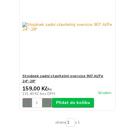
Stojánek zadní stavitelný oversize 907 Al/Fe
24"-28"
159,00 Kč
/
ks
Skladem
131,40 Kč
bez DPH
Přidat do košíku
strana
z 1