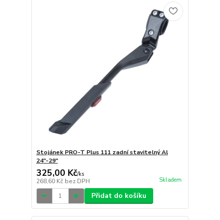
Stojánek PRO-T Plus 111 zadní stavitelný Al
24"-29"
325,00 Kč
/
ks
Skladem
268,60 Kč
bez DPH
Přidat do košíku