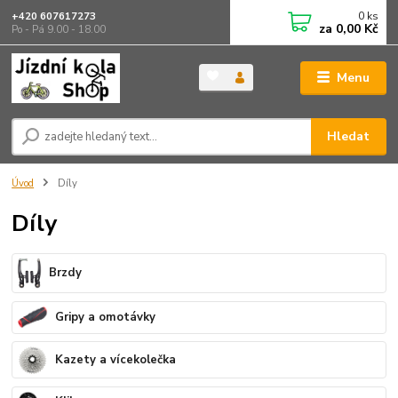
0
ks
+420 607617273
za
0,00 Kč
Po - Pá 9.00 - 18.00
Menu
Hledat
Úvod
Díly
Díly
Brzdy
Gripy a omotávky
Kazety a vícekolečka