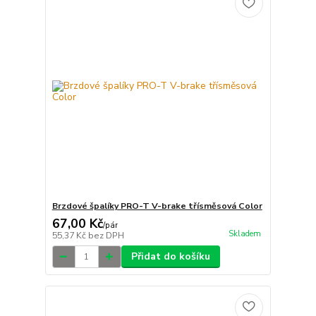
Brzdové špalíky PRO-T V-brake třísměsová Color
67,00 Kč
/
pár
Skladem
55,37 Kč
bez DPH
Přidat do košíku