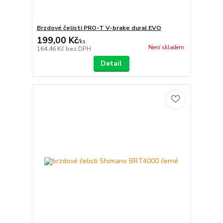
Brzdové čelisti PRO-T V-brake dural EVO
199,00 Kč
/
ks
Není skladem
164,46 Kč
bez DPH
Detail