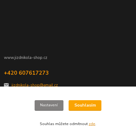
www.jizdnikola-shop.cz
+420 607617273
jizdnikola-shop@email.cz
Souhlasím
Nastavení
Souhlas můžete odmítnout
zde
.
Vytvořeno na
Eshop-rychle.cz