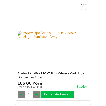
Brzdové špalíky PRO-T Plus V-brake Cartridge
třísměsová Army
155,00 Kč
/
pár
Skladem
128,10 Kč
bez DPH
Přidat do košíku