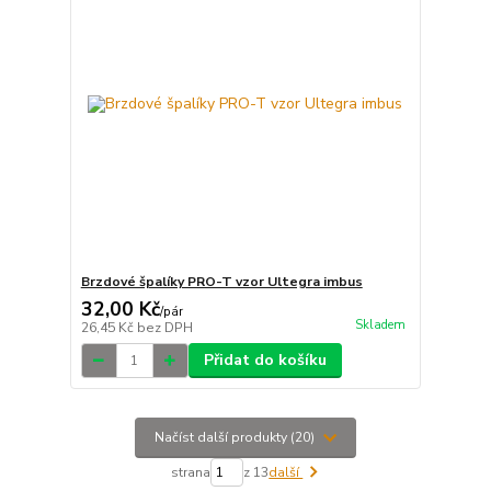
Brzdové špalíky PRO-T vzor Ultegra imbus
32,00 Kč
/
pár
Skladem
26,45 Kč
bez DPH
Přidat do košíku
Načíst další produkty (20)
strana
z 13
další