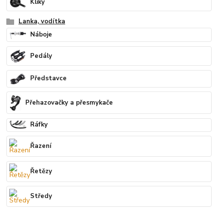
Kliky
Lanka, vodítka
Náboje
Pedály
Představce
Přehazovačky a přesmykače
Ráfky
Řazení
Řetězy
Středy