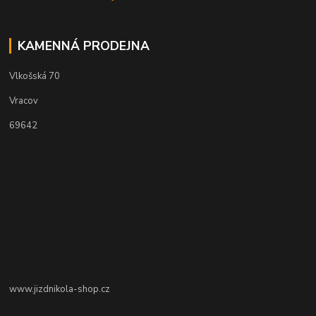
KAMENNÁ PRODEJNA
Vlkošská 70
Vracov
69642
www.jizdnikola-shop.cz