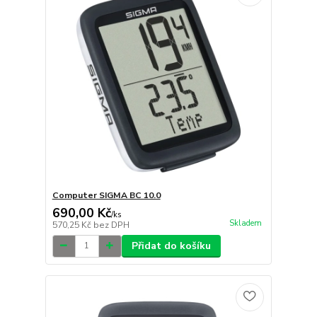
Computer SIGMA BC 10.0
690,00 Kč
/
ks
Skladem
570,25 Kč
bez DPH
Přidat do košíku