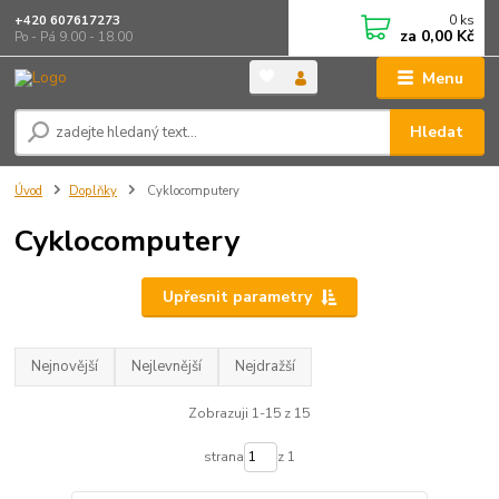
0
ks
+420 607617273
za
0,00 Kč
Po - Pá 9.00 - 18.00
Menu
Hledat
Úvod
Doplňky
Cyklocomputery
Cyklocomputery
Upřesnit parametry
Nejnovější
Nejlevnější
Nejdražší
Zobrazuji 1-15 z 15
strana
z 1