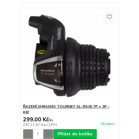
ŘAZENÍ SHIMANO TOURNEY SL-RS35 7P + 3P -
pár
299,00 Kč
/
ks
Skladem
247,11 Kč
bez DPH
Přidat do košíku