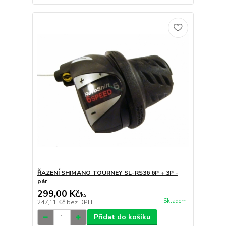
ŘAZENÍ SHIMANO TOURNEY SL-RS36 6P + 3P -
pár
299,00 Kč
/
ks
Skladem
247,11 Kč
bez DPH
Přidat do košíku