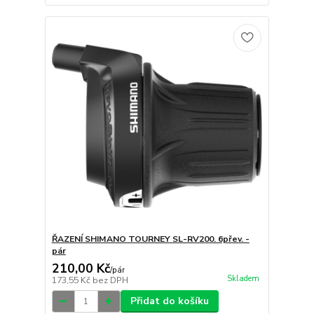
ŘAZENÍ SHIMANO TOURNEY SL-RV200. 6přev. -
pár
210,00 Kč
/
pár
Skladem
173,55 Kč
bez DPH
Přidat do košíku