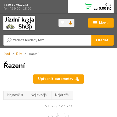
0
ks
+420 607617273
za
0,00 Kč
Po - Pá 9.00 - 18.00
Menu
Hledat
Úvod
Díly
Řazení
Řazení
Upřesnit parametry
Nejnovější
Nejlevnější
Nejdražší
Zobrazuji 1-11 z 11
strana
z 1