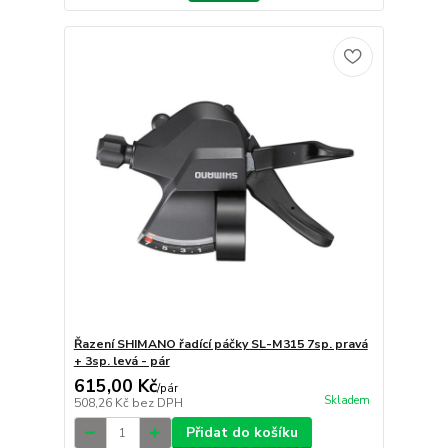
Řazení SHIMANO řadící páčky SL-M315 7sp. pravá
+ 3sp. levá - pár
615,00 Kč
/
pár
Skladem
508,26 Kč
bez DPH
Přidat do košíku