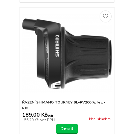
ŘAZENÍ SHIMANO TOURNEY SL-RV200 7přev. -
pár
189,00 Kč
/
pár
Není skladem
156,20 Kč
bez DPH
Detail