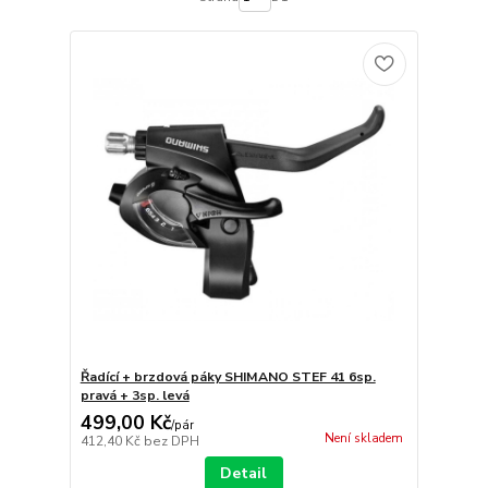
Řadící + brzdová páky SHIMANO STEF 41 6sp.
pravá + 3sp. levá
499,00 Kč
/
pár
Není skladem
412,40 Kč
bez DPH
Detail