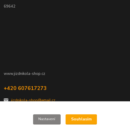
69642
www.jizdnikola-shop.cz
+420 607617273
jizdnikola-shop@email.cz
Souhlasím
Nastavení