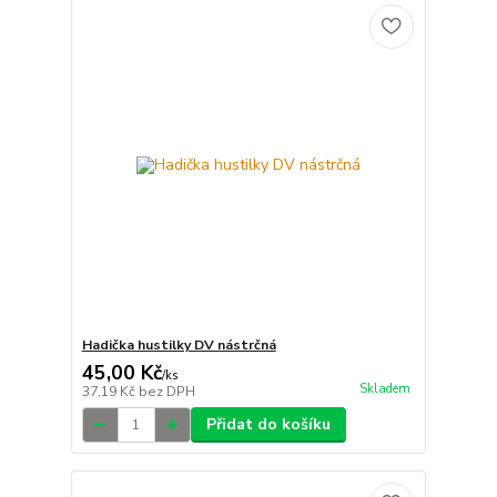
Hadička hustilky DV nástrčná
45,00 Kč
/
ks
Skladem
37,19 Kč
bez DPH
Přidat do košíku