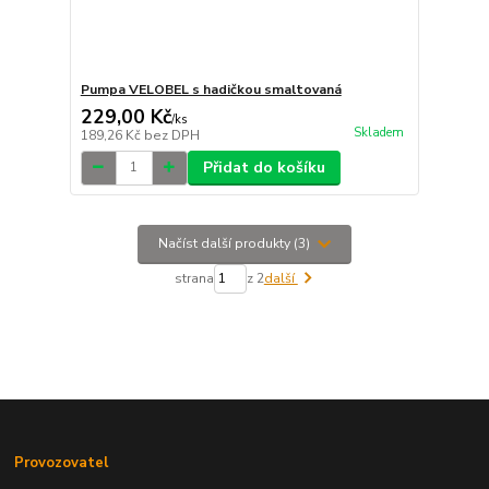
Pumpa VELOBEL s hadičkou smaltovaná
229,00 Kč
/
ks
Skladem
189,26 Kč
bez DPH
Přidat do košíku
Načíst další produkty (3)
strana
z 2
další
Provozovatel