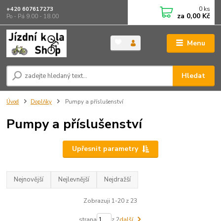
0
ks
+420 607617273
za
0,00 Kč
Po - Pá 9.00 - 18.00
Menu
Hledat
Úvod
Doplňky
Pumpy a příslušenství
Pumpy a příslušenství
Upřesnit parametry
Nejnovější
Nejlevnější
Nejdražší
Zobrazuji 1-20 z 23
strana
z 2
další