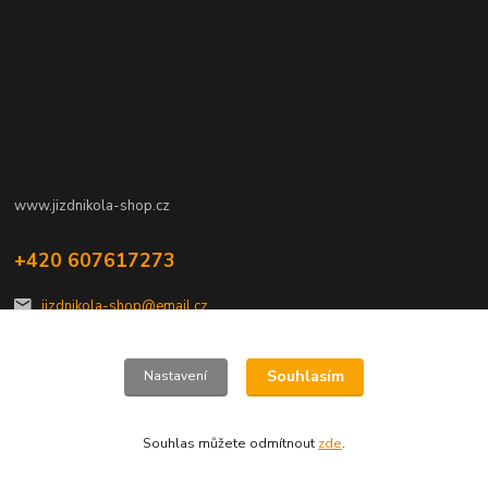
www.jizdnikola-shop.cz
+420 607617273
jizdnikola-shop@email.cz
Souhlasím
Nastavení
Souhlas můžete odmítnout
zde
.
Vytvořeno na
Eshop-rychle.cz