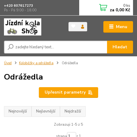
0
ks
+420 607617273
za
0,00 Kč
Po - Pá 9.00 - 18.00
Menu
Hledat
Úvod
Koloběžky a odrážedla
Odrážedla
Odrážedla
Upřesnit parametry
Nejnovější
Nejlevnější
Nejdražší
Zobrazuji 1-5 z 5
strana
z 1