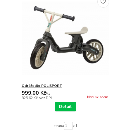
Odrážedlo POLISPORT
999,00 Kč
/
ks
Není skladem
825,62 Kč
bez DPH
Detail
strana
z 1