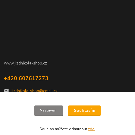
www.jizdnikola-shop.cz
+420 607617273
jizdnikola-shop@email.cz
Souhlasím
Nastavení
Souhlas můžete odmítnout
zde
.
Vytvořeno na
Eshop-rychle.cz