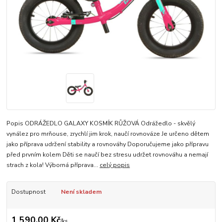
Popis ODRÁŽEDLO GALAXY KOSMÍK RŮŽOVÁ Odrážedlo - skvělý
vynález pro mrňouse, zrychlí jim krok, naučí rovnováze Je určeno dětem
jako příprava udržení stability a rovnováhy Doporučujeme jako přípravu
před prvním kolem Děti se naučí bez stresu udržet rovnováhu a nemají
strach z kola! Výborná příprava...
celý popis
Dostupnost
Není skladem
1 590,00 Kč
/
ks