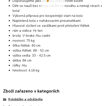
Doporučujeme jako přípravu před prvním kolem
Děti se naučí bez stresu udržet rovnováhu a nemají strach z
kola!
Výborná příprava pro bezpečnější start na kolo
Napletená kola s nafukovacími pneumatikami
Hlavové složení se zarážkami proti přetočení řídítek
rám a vidlice: Hi-ten
brzdy: V-brake Alu-zadní
nosnost: 75 kg
šířka řídítek: 40 cm
výška řídítek: 48 - 52 cm
výška sedla: 33 - 42,5 cm
délka: 84 cm
ráfky: Alu
hmotnost: 4,16 kg
Zboží zařazeno v kategoriích
Koloběžky a odrážedla