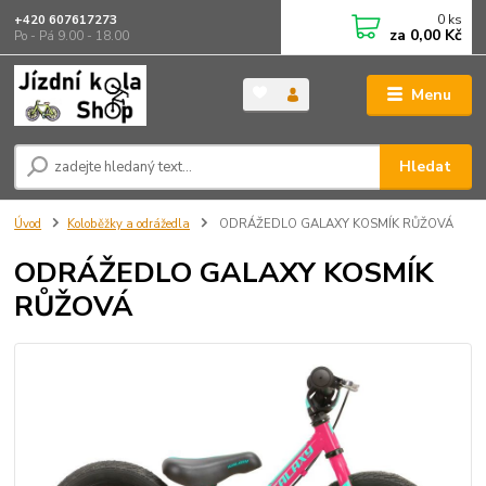
0
ks
+420 607617273
za
0,00 Kč
Po - Pá 9.00 - 18.00
Menu
Hledat
Úvod
Koloběžky a odrážedla
ODRÁŽEDLO GALAXY KOSMÍK RŮŽOVÁ
ODRÁŽEDLO GALAXY KOSMÍK
RŮŽOVÁ