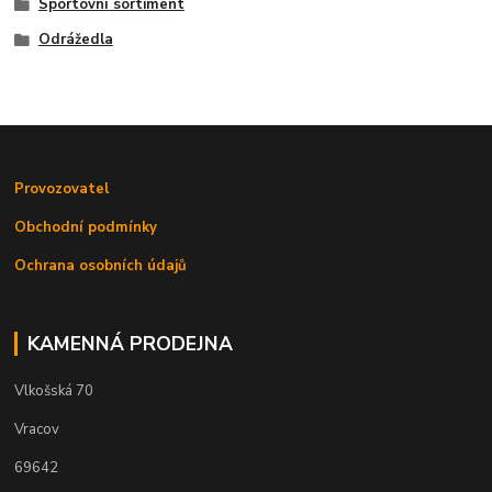
Sportovní sortiment
Odrážedla
Provozovatel
Obchodní podmínky
Ochrana osobních údajů
KAMENNÁ PRODEJNA
Vlkošská 70
Vracov
69642