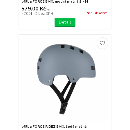
přilba FORCE BMX, modrá matná S - M
579,00 Kč
/
ks
Není skladem
478,51 Kč
bez DPH
Detail
přilba FORCE RIDEZ BMX, šedá matná