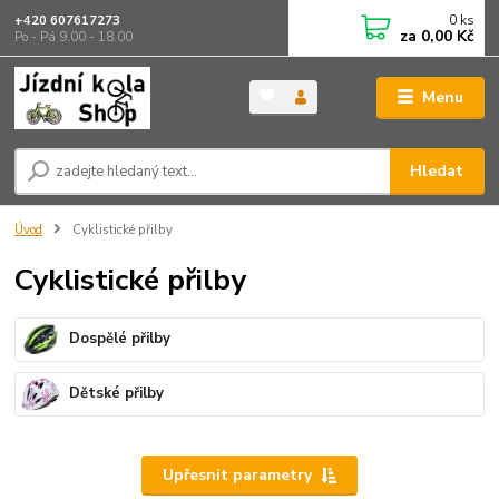
0
ks
+420 607617273
za
0,00 Kč
Po - Pá 9.00 - 18.00
Menu
Hledat
Úvod
Cyklistické přilby
Cyklistické přilby
Dospělé přilby
Dětské přilby
Upřesnit parametry