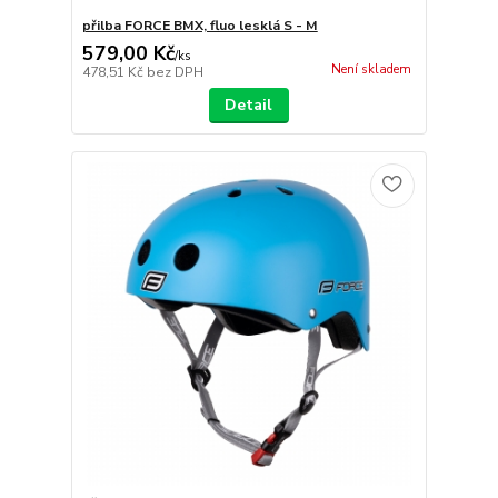
přilba FORCE BMX, fluo lesklá S - M
579,00 Kč
/
ks
Není skladem
478,51 Kč
bez DPH
Detail