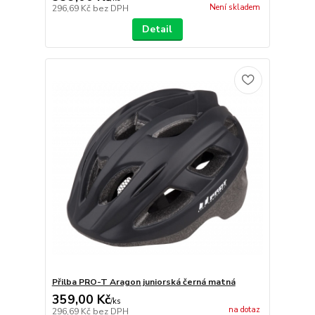
Není skladem
296,69 Kč
bez DPH
Detail
Přilba PRO-T Aragon juniorská černá matná
359,00 Kč
/
ks
na dotaz
296,69 Kč
bez DPH