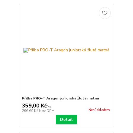
Přilba PRO-T Aragon juniorská žlutá matná
359,00 Kč
/
ks
Není skladem
296,69 Kč
bez DPH
Detail