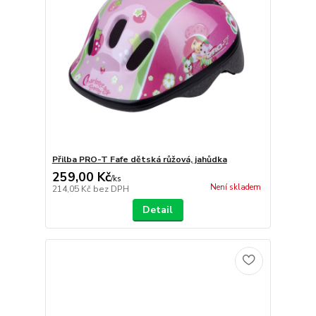
Přilba PRO-T Fafe dětská růžová, jahůdka
259,00 Kč
/
ks
Není skladem
214,05 Kč
bez DPH
Detail