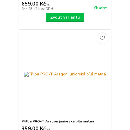
659,00 Kč
/
ks
Skladem
544,63 Kč
bez DPH
Zvolit variantu
Přilba PRO-T Aragon juniorská bílá matná
359,00 Kč
/
ks