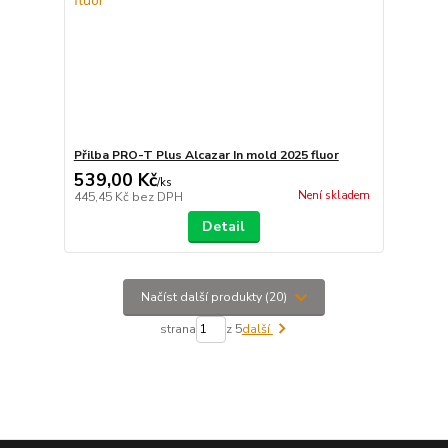
Přilba PRO-T Plus Alcazar In mold 2025 fluor
539,00 Kč
/
ks
Není skladem
445,45 Kč
bez DPH
Detail
Načíst další produkty (20)
strana
z 5
další