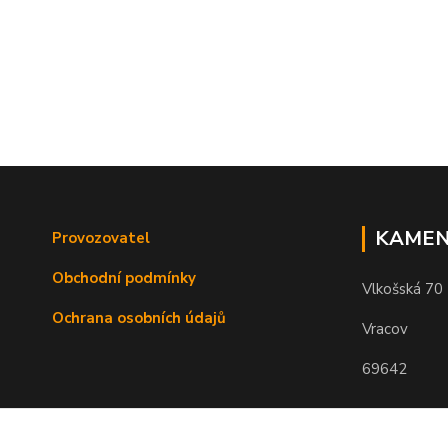
KAMEN
Provozovatel
Obchodní podmínky
Vlkošská 70
Ochrana osobních údajů
Vracov
69642