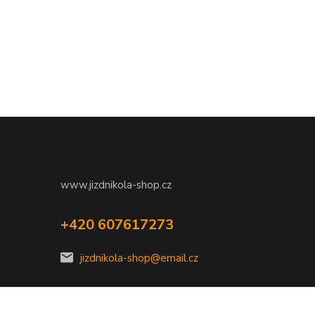
www.jizdnikola-shop.cz
+420 607617273
jizdnikola-shop@email.cz