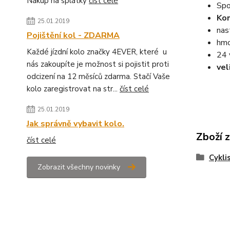
Nákup na splátky
číst celé
Spo
Kon
25.01.2019
nas
Pojištění kol - ZDARMA
hmo
Každé jízdní kolo značky 4EVER, které u
24 
nás zakoupíte je možnost si pojistit proti
vel
odcizení na 12 měsíců zdarma. Stačí Vaše
kolo zaregistrovat na str...
číst celé
25.01.2019
Jak správně vybavit kolo.
Zboží 
číst celé
Cykli
Zobrazit všechny novinky