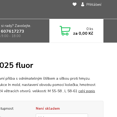
Přihlášení
 si rady? Zavolejte.
0
ks
 607617273
za
0,00 Kč
á 9.00 - 18.00
025 fluor
vní přilba s odnímatelným štítkem a síťkou proti hmyzu.
ukce In mold, nastavení obvodu pomocí kolečka, hmotnost
4 větracích otvorů. velikosti: M 55-58 , L 58-61
celý popis
tupnost
Není skladem