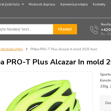
rat jízdní kolo
Možnosti dopravy
Kamenná prodejna
Kontakty
Nevíte
Hledat
+420
Po - P
yklistické přilby
Přilba PRO-T Plus Alcazar In mold 2025 fluor
ba PRO-T Plus Alcazar In mold 2
Sporto
Konstr
230g, 2
Dos