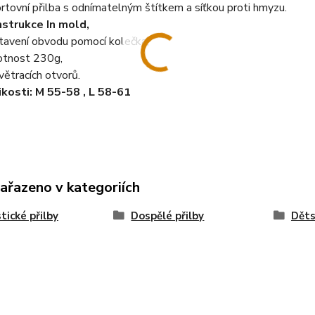
rtovní přilba s odnímatelným štítkem a síťkou proti hmyzu.
strukce In mold,
tavení obvodu pomocí kolečka,
tnost 230g,
větracích otvorů.
ikosti: M 55-58 , L 58-61
zařazeno v kategoriích
stické přilby
Dospělé přilby
Děts