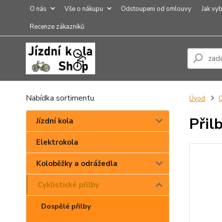
O nás
Vše o nákupu
Odstoupeni od smlouvy
Jak vyb
Recenze zákazníků
Nabídka sortimentu
Úvod
C
Přil
Jízdní kola
Elektrokola
Koloběžky a odrážedla
Cyklistické přilby
Dospělé přilby