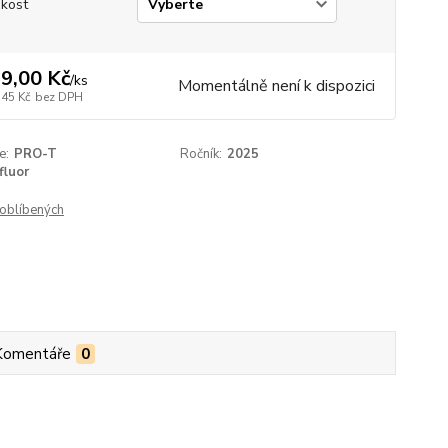
ikost
9,00 Kč
/
ks
Momentálně není k dispozici
,45 Kč
bez DPH
e:
PRO-T
Ročník:
2025
fluor
oblíbených
Komentáře
0