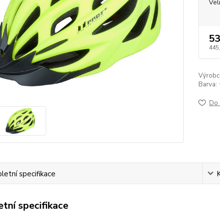
Vel
53
445
Výrobc
Barva:
Do 
etní specifikace
tní specifikace