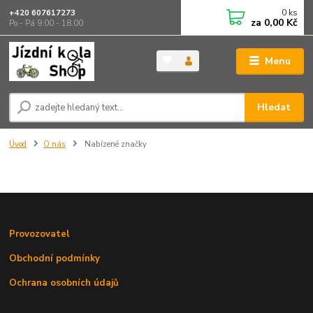
0
ks
+420 607617273
za
0,00 Kč
Po - Pá 9.00 - 18.00
Menu
Hledat
Úvod
O nás
Nabízené značky
Provozovatel
Obchodní podmínky
Ochrana osobních údajů