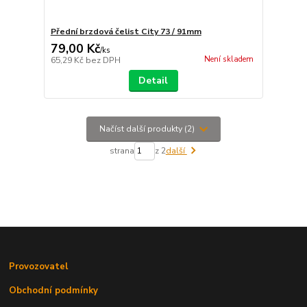
Přední brzdová čelist City 73 / 91mm
79,00 Kč
/
ks
Není skladem
65,29 Kč
bez DPH
Detail
Načíst další produkty (2)
strana
z 2
další
Provozovatel
Obchodní podmínky