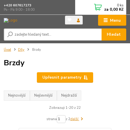
0
ks
+420 607617273
za
0,00 Kč
Po - Pá 9.00 - 18.00
Menu
Hledat
Úvod
Díly
Brzdy
Brzdy
Upřesnit parametry
Nejnovější
Nejlevnější
Nejdražší
Zobrazuji 1-20 z 22
strana
z 2
další