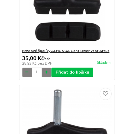
Brzdové špalíky ALHONGA Cantilever vzor Altus
35,00 Kč
/
pár
Skladem
28,93 Kč
bez DPH
Přidat do košíku