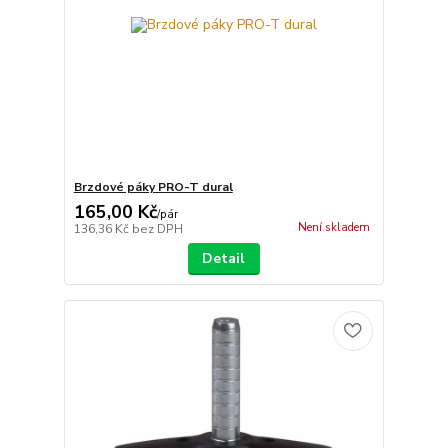
Brzdové páky PRO-T dural
165,00 Kč
/
pár
Není skladem
136,36 Kč
bez DPH
Detail