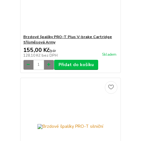
Brzdové špalíky PRO-T Plus V-brake Cartridge
třísměsová Army
155,00 Kč
/
pár
Skladem
128,10 Kč
bez DPH
Přidat do košíku