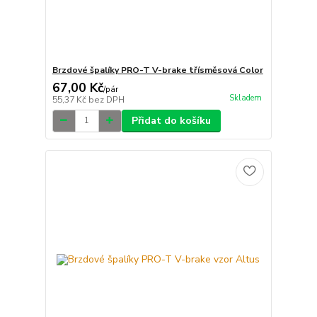
Brzdové špalíky PRO-T V-brake třísměsová Color
67,00 Kč
/
pár
Skladem
55,37 Kč
bez DPH
Přidat do košíku