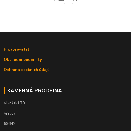
strana
z 1
Provozovatel
Obchodní podmínky
Ochrana osobních údajů
KAMENNÁ PRODEJNA
Vlkošská 70
Vracov
69642