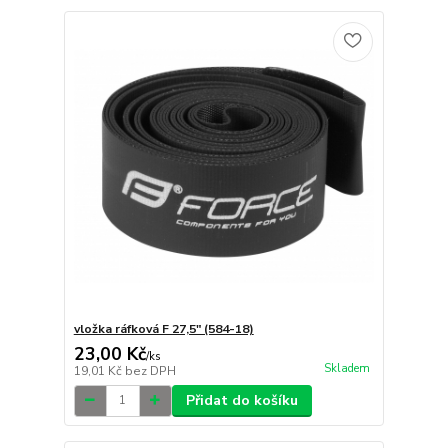
vložka ráfková F 27,5" (584-18)
23,00 Kč
/
ks
Skladem
19,01 Kč
bez DPH
Přidat do košíku