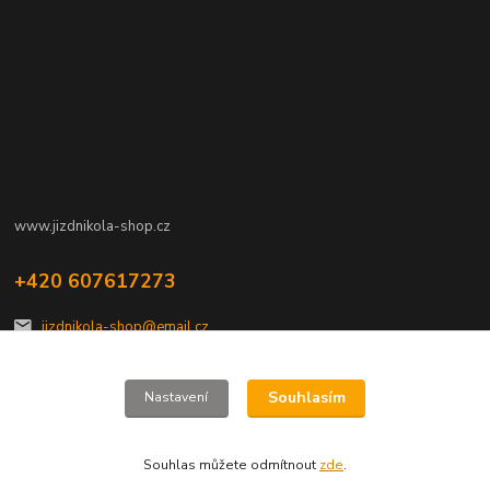
www.jizdnikola-shop.cz
+420 607617273
jizdnikola-shop@email.cz
Souhlasím
Nastavení
Souhlas můžete odmítnout
zde
.
Vytvořeno na
Eshop-rychle.cz