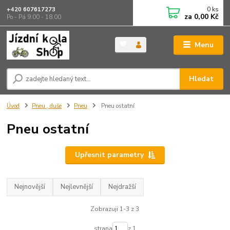
0
ks
+420 607617273
za
0,00 Kč
Po - Pá 9.00 - 18.00
Menu
Hledat
Úvod
Pneu , duše
Pneu
Pneu ostatní
Pneu ostatní
Upřesnit parametry
Nejnovější
Nejlevnější
Nejdražší
Zobrazuji 1-3 z 3
strana
z 1