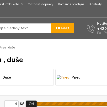
rat jízdní kolo
Možnosti dopravy
Kamenná prodejna
Kontakty
Nevíte
Hledat
+420
Po - P
neu , duše
 , duše
Duše
Pneu
Kč
Od