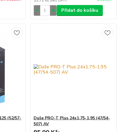
53,72 Kč
bez DPH
Přidat do košíku
125 (52/57-
Duše PRO-T Plus 24x1,75-1,95 (47/54-
507) AV