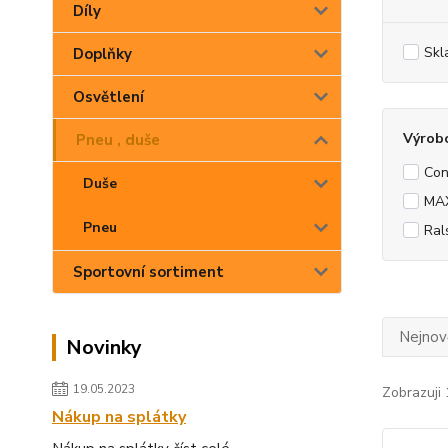
Díly
Skl
Doplňky
Osvětlení
Výrob
Pneu , duše
Con
Duše
MA
Pneu
Ral
Sportovní sortiment
Nejnově
Novinky
19.05.2023
Zobrazuji 
Nákup na splátky