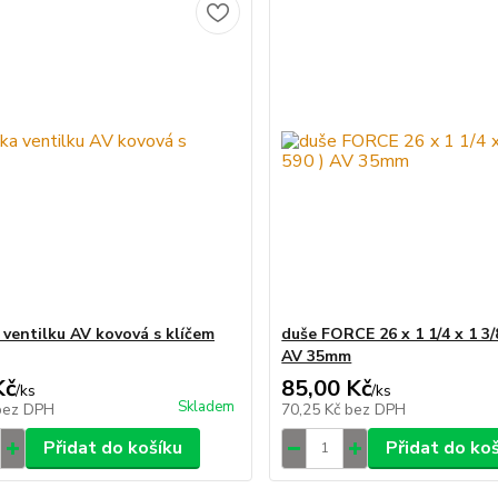
 ventilku AV kovová s klíčem
duše FORCE 26 x 1 1/4 x 1 3/8
AV 35mm
Kč
85,00 Kč
/
ks
/
ks
Skladem
bez DPH
70,25 Kč
bez DPH
Přidat do košíku
Přidat do ko