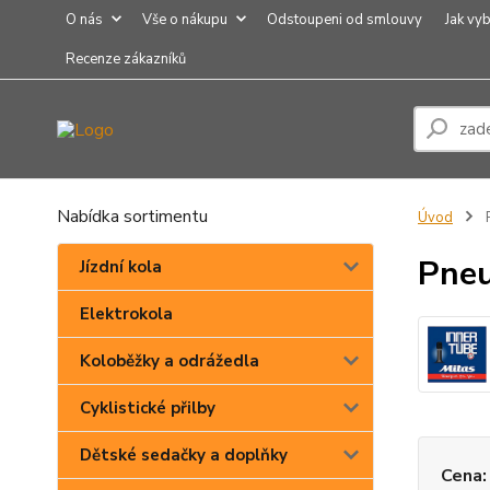
O nás
Vše o nákupu
Odstoupeni od smlouvy
Jak vyb
Recenze zákazníků
Nabídka sortimentu
Úvod
P
Pneu
Jízdní kola
Elektrokola
Koloběžky a odrážedla
Cyklistické přilby
Dětské sedačky a doplňky
Cena: