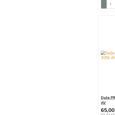
Duše PR
AV
65,00