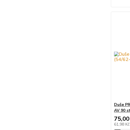
Duše PR
AV 90 s
75,00
61,98 K