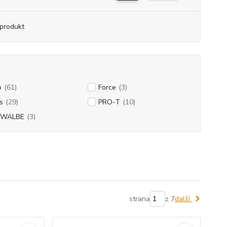
produkt
o
(61)
Force
(3)
s
(29)
PRO-T
(10)
HWALBE
(3)
strana
z 7
další