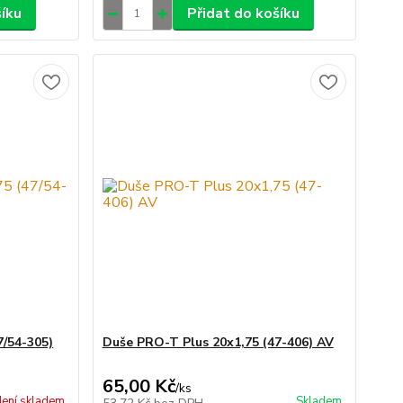
šíku
Přidat do košíku
7/54-305)
Duše PRO-T Plus 20x1,75 (47-406) AV
65,00 Kč
/
ks
ení skladem
Skladem