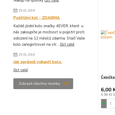
Nákup na splátky
číst celé
25.01.2019
Pojištění kol - ZDARMA
Každé jízdní kolo značky 4EVER, které u
nás zakoupíte je možnost si pojistit proti
odcizení na 12 měsíců zdarma. Stačí Vaše
kolo zaregistrovat na str...
číst celé
25.01.2019
Jak správně vybavit kolo.
číst celé
Čepička
Zobrazit všechny novinky
6,00 
4,96 Kč