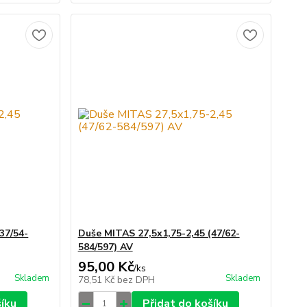
37/54-
Duše MITAS 27,5x1,75-2,45 (47/62-
584/597) AV
95,00 Kč
/
ks
Skladem
Skladem
78,51 Kč
bez DPH
šíku
Přidat do košíku