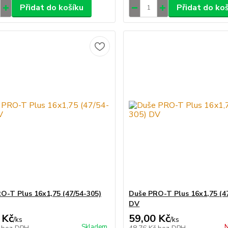
Přidat do košíku
Přidat do ko
O-T Plus 16x1,75 (47/54-305)
Duše PRO-T Plus 16x1,75 (4
DV
 Kč
59,00 Kč
/
ks
/
ks
Skladem
N