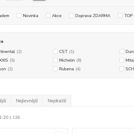
adem
Novinka
Akce
Doprava ZDARMA
TOP 
ce
tinental
(2)
CST
(1)
Dur
XXIS
(5)
Michelin
(8)
Mita
son
(2)
Rubena
(4)
SC
jší
Nejlevnější
Nejdražší
1-20 z 126