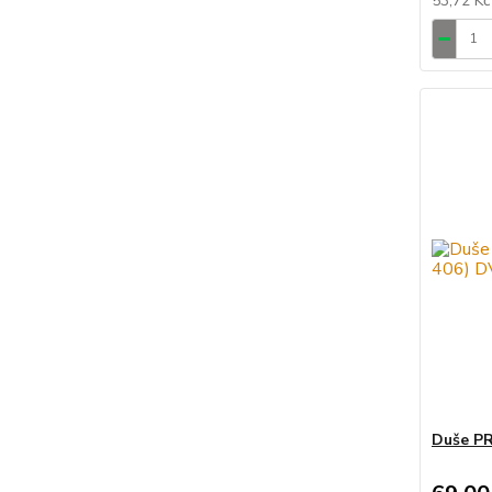
53,72 K
Duše PR