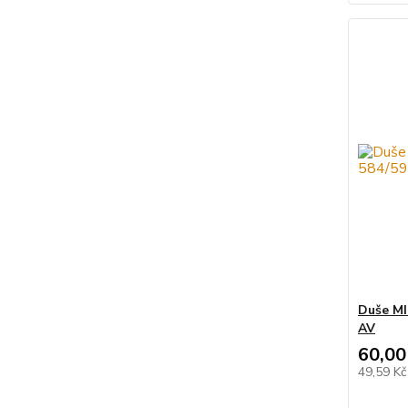
Duše MI
AV
60,00
49,59 K