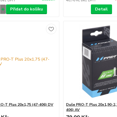
č
bez DPH
48,76 Kč
bez DPH
Přidat do košíku
Detail
O-T Plus 20x1,75 (47-406) DV
Duše PRO-T Plus 20x1,90-2,
406) AV