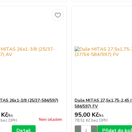
TAS 26x1-3/8 (25/37-584/597)
Duše MITAS 27,5x1,75-2,45 (
584/597) FV
 Kč
95,00 Kč
/
ks
/
ks
Není skladem
č
bez DPH
78,51 Kč
bez DPH
Detail
Přidat do ko