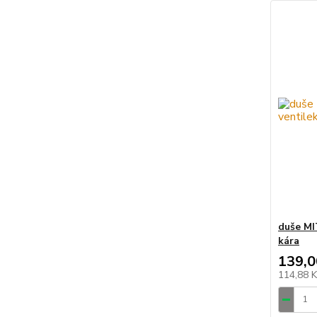
duše MI
kára
139,0
114,88 