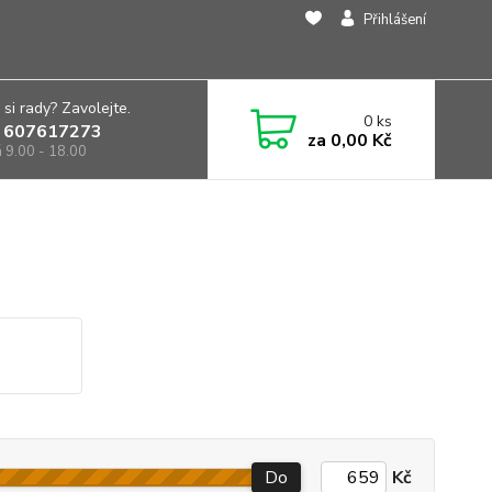
Přihlášení
 si rady? Zavolejte.
0
ks
 607617273
za
0,00 Kč
á 9.00 - 18.00
Do
Kč