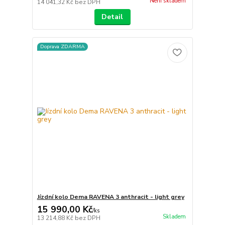
Není skladem
14 041,32 Kč
bez DPH
Detail
Doprava ZDARMA
Jízdní kolo Dema RAVENA 3 anthracit - light grey
15 990,00 Kč
/
ks
Skladem
13 214,88 Kč
bez DPH