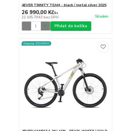
4EVER TRINITY TEAM - black / metal silver 2025
26 990,00 Kč
/
ks
Skladem
22 305,79 Kč
bez DPH
Přidat do košíku
Doprava ZDARMA
4EVER VANESSA 29 LADY - PEARL WHITE / GOLD