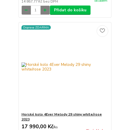
Skladem
14 867,77 Kč
bez DPH
Přidat do košíku
Doprava ZDARMA
Horské kolo 4Ever Melody 29 shiny white/rose
2023
17 990,00 Kč
/
ks