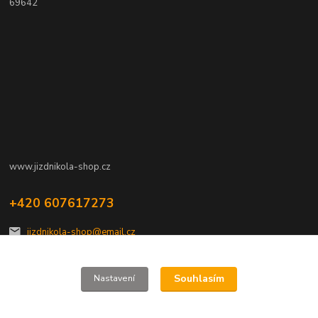
69642
www.jizdnikola-shop.cz
+420 607617273
jizdnikola-shop@email.cz
Souhlasím
Nastavení