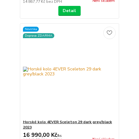
Není skladem
14 867,77 Kč
bez DPH
Detail
Novinka
Doprava ZDARMA
Horské kolo 4EVER Sceleton 29 dark grey/black
2023
16 990,00 Kč
/
ks