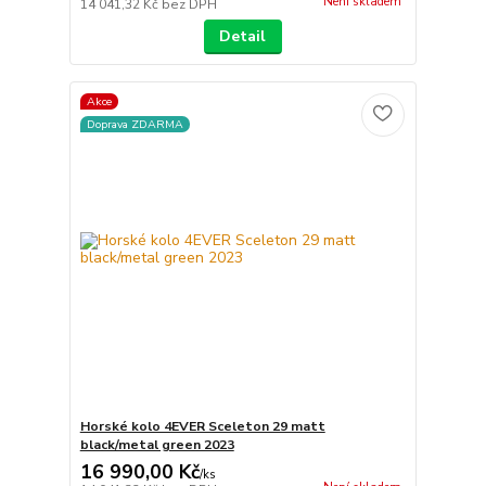
Není skladem
14 041,32 Kč
bez DPH
Detail
Akce
Doprava ZDARMA
Horské kolo 4EVER Sceleton 29 matt
black/metal green 2023
16 990,00 Kč
/
ks