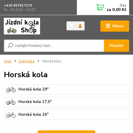
0
ks
+420 607617273
za
0,00 Kč
Po - Pá 9.00 - 18.00
Menu
Hledat
Úvod
Jízdní kola
Horská kola
Horská kola
Horská kola 29"
Horská kola 27.5"
Horská kola 26"