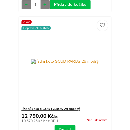
Přidat do košíku
Akce
Doprava ZDARMA
jízdní kolo SCUD PARUS 29 modrý
12 790,00 Kč
/
ks
Není skladem
10 570,25 Kč
bez DPH
Detail