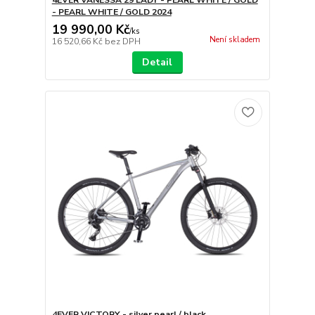
- PEARL WHITE / GOLD 2024
19 990,00 Kč
/
ks
Není skladem
16 520,66 Kč
bez DPH
Detail
4EVER VICTORY - silver pearl / black