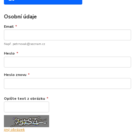
Osobní údaje
Email
*
Např. petrnovak@seznam.cz
Heslo
*
Heslo znovu
*
Opište text z obrázku
*
jiný obrázek