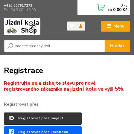
0
ks
+420 607617273
za
0,00 Kč
Po - Pá 9.00 - 18.00
Menu
Hledat
Registrace
Registrujte se a získejte slevu pro nově
jízdní kola
5%
registrovaného zákazníka na
ve výši
.
Registrovat přes:
Registrovat přes mojeID
Registrovat přes Facebook