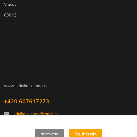
Vracov
69642
www.jizdnikola-shop.cz
+420 607617273
jizdnikola-shop@email.cz
Souhlasím
Nastavení