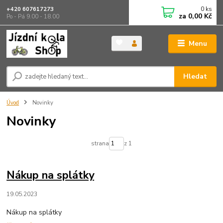
0
ks
+420 607617273
za
0,00 Kč
Po - Pá 9.00 - 18.00
Menu
Hledat
Úvod
Novinky
Novinky
strana
z 1
Nákup na splátky
19.05.2023
Nákup na splátky