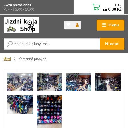
0
ks
+420 607617273
za
0,00 Kč
Po - Pá 9.00 - 18.00
Menu
Hledat
Úvod
Kamenná prodejna