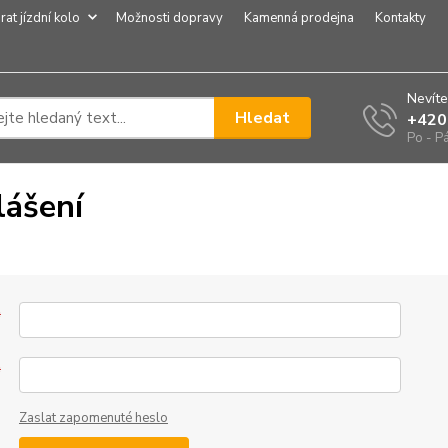
rat jízdní kolo
Možnosti dopravy
Kamenná prodejna
Kontakty
Nevíte
Hledat
+420
Po - P
lášení
*
*
Zaslat zapomenuté heslo