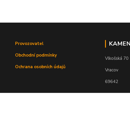
KAMEN
Provozovatel
Obchodní podmínky
Vlkošská 70
Ochrana osobních údajů
Vracov
69642