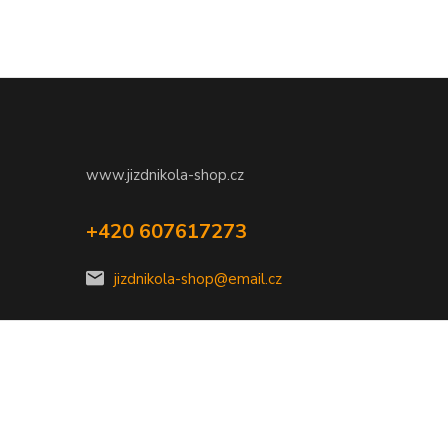
www.jizdnikola-shop.cz
+420 607617273
jizdnikola-shop@email.cz