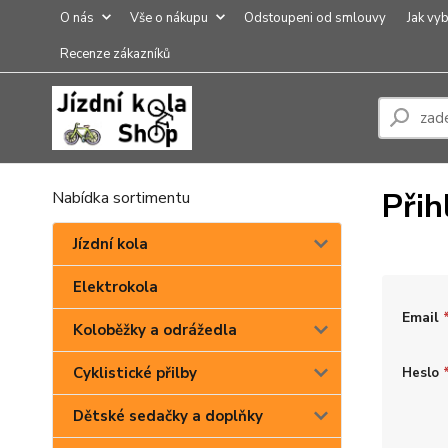
O nás
Vše o nákupu
Odstoupeni od smlouvy
Jak vyb
Recenze zákazníků
Přih
Nabídka sortimentu
Jízdní kola
Elektrokola
Email
Koloběžky a odrážedla
Cyklistické přilby
Heslo
Dětské sedačky a doplňky