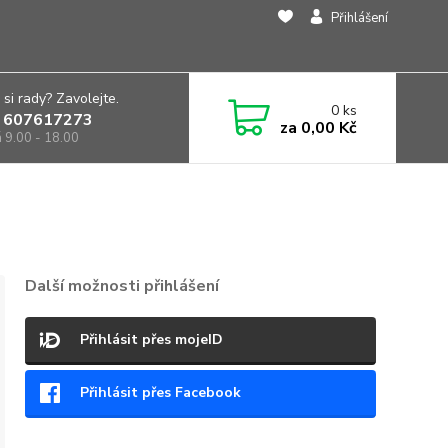
Přihlášení
 si rady? Zavolejte.
0
ks
 607617273
za
0,00 Kč
á 9.00 - 18.00
Další možnosti přihlášení
Přihlásit přes mojeID
Přihlásit přes Facebook