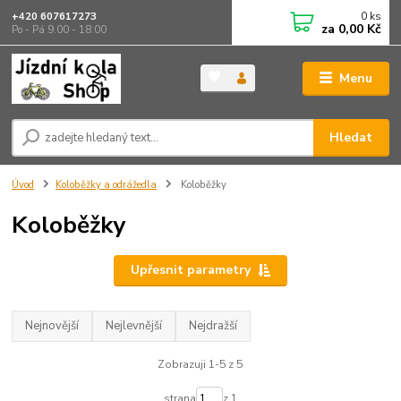
0
ks
+420 607617273
za
0,00 Kč
Po - Pá 9.00 - 18.00
Menu
Hledat
Úvod
Koloběžky a odrážedla
Koloběžky
Koloběžky
Upřesnit parametry
Nejnovější
Nejlevnější
Nejdražší
Zobrazuji 1-5 z 5
strana
z 1