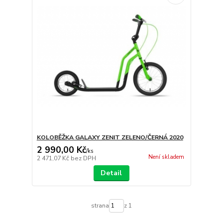
KOLOBĚŽKA GALAXY ZENIT ZELENO/ČERNÁ 2020
2 990,00 Kč
/
ks
Není skladem
2 471,07 Kč
bez DPH
Detail
strana
z 1