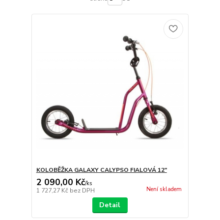
KOLOBĚŽKA GALAXY CALYPSO FIALOVÁ 12"
2 090,00 Kč
/
ks
Není skladem
1 727,27 Kč
bez DPH
Detail