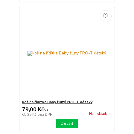
koš na řídítka Baby žlutý PRO-T dětský
79,00 Kč
/
ks
Není skladem
65,29 Kč
bez DPH
Detail