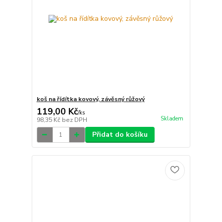
koš na řídítka kovový, závěsný růžový
119,00 Kč
/
ks
Skladem
98,35 Kč
bez DPH
Přidat do košíku