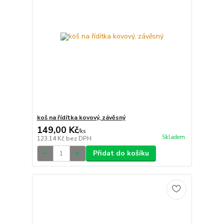
koš na řídítka kovový, závěsný
149,00 Kč
/
ks
Skladem
123,14 Kč
bez DPH
Přidat do košíku