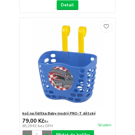
Detail
koš na řídítka Baby modrý PRO-T dětský
79,00 Kč
/
ks
Skladem
65,29 Kč
bez DPH
Přidat do košíku