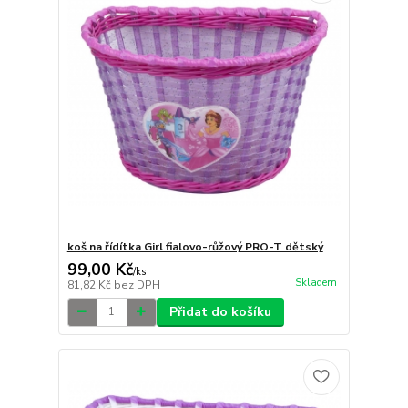
koš na řídítka Girl fialovo-růžový PRO-T dětský
99,00 Kč
/
ks
Skladem
81,82 Kč
bez DPH
Přidat do košíku