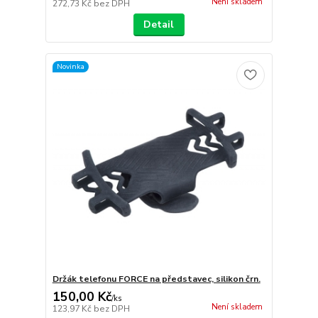
Není skladem
272,73 Kč
bez DPH
Detail
Novinka
Držák telefonu FORCE na představec, silikon črn.
150,00 Kč
/
ks
Není skladem
123,97 Kč
bez DPH