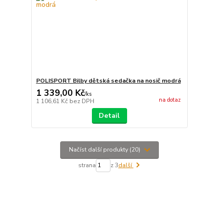
POLISPORT Bilby dětská sedačka na nosič modrá
1 339,00 Kč
/
ks
na dotaz
1 106,61 Kč
bez DPH
Detail
Načíst další produkty (20)
strana
z 3
další