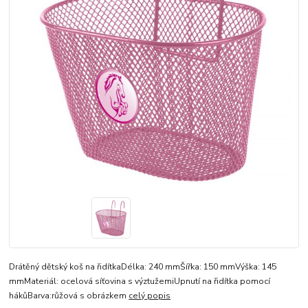
Drátěný dětský koš na řidítkaDélka: 240 mmŠířka: 150 mmVýška: 145
mmMateriál: ocelová síťovina s výztužemiUpnutí na řidítka pomocí
hákůBarva:růžová s obrázkem
celý popis