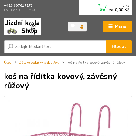
0
ks
+420 607617273
za
0,00 Kč
Po - Pá 9.00 - 18.00
Menu
Hledat
Úvod
Dětské sedačky a doplňky
koš na řídítka kovový, závěsný růžový
koš na řídítka kovový, závěsný
růžový