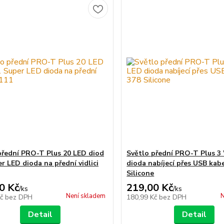
přední PRO-T Plus 20 LED diod
Světlo přední PRO-T Plus 3
r LED dioda na přední vidlici
dioda nabíjecí přes USB kab
Silicone
0 Kč
219,00 Kč
/
ks
/
ks
Není skladem
N
Kč
bez DPH
180,99 Kč
bez DPH
Detail
Detail