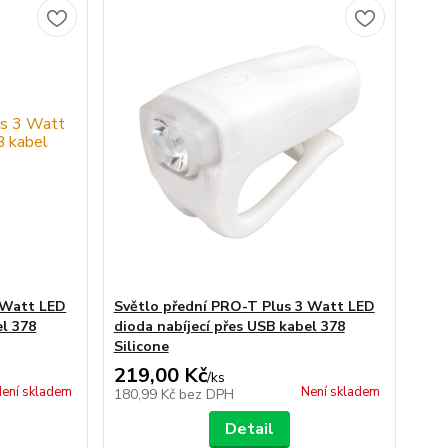
 Watt LED
Světlo přední PRO-T Plus 3 Watt LED
el 378
dioda nabíjecí přes USB kabel 378
Silicone
219,00 Kč
/
ks
ení skladem
Není skladem
180,99 Kč
bez DPH
Detail