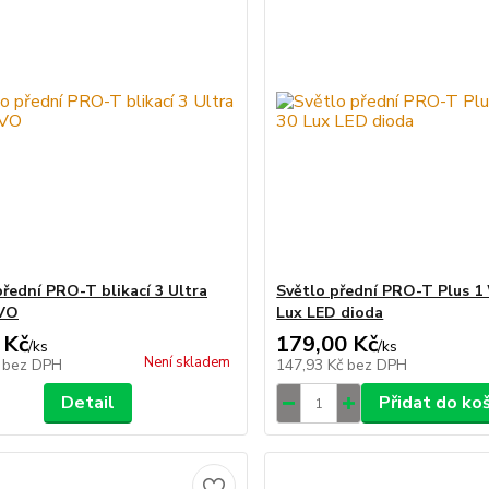
přední PRO-T blikací 3 Ultra
Světlo přední PRO-T Plus 1
EVO
Lux LED dioda
 Kč
179,00 Kč
/
ks
/
ks
Není skladem
č
bez DPH
147,93 Kč
bez DPH
Detail
Přidat do ko