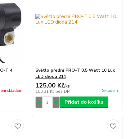
RO-T 4
Světlo přední PRO-T 0.5 Watt 10 Lux
LED dioda 214
125,00 Kč
/
ks
ení skladem
Skladem
103,31 Kč
bez DPH
Přidat do košíku