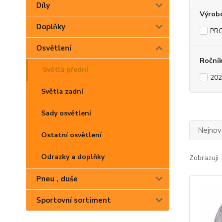
Díly
Výrob
Doplňky
PR
Osvětlení
Roční
Světla přední
202
Světla zadní
Sady osvětlení
Nejnově
Ostatní osvětlení
Odrazky a doplňky
Zobrazuji 
Pneu , duše
Sportovní sortiment