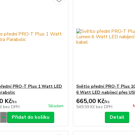
přední PRO-T Plus 1 Watt LED
Světlo přední PRO-T Plus 1
arabolic
6 Watt LED nabíjecí přes US
0 Kč
665,00 Kč
/
ks
/
ks
Skladem
N
Kč
bez DPH
549,59 Kč
bez DPH
Přidat do košíku
Detail