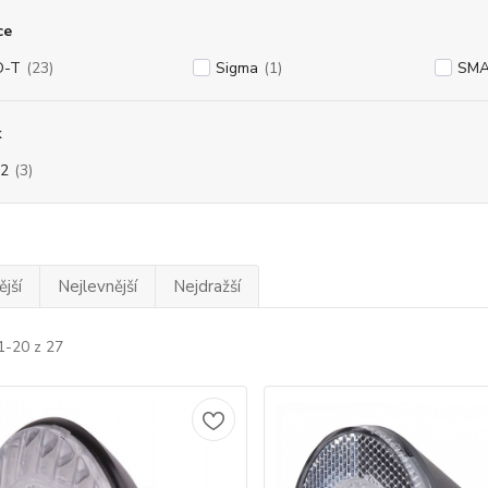
ce
O-T
(23)
Sigma
(1)
SM
k
2
(3)
jší
Nejlevnější
Nejdražší
1-20 z 27