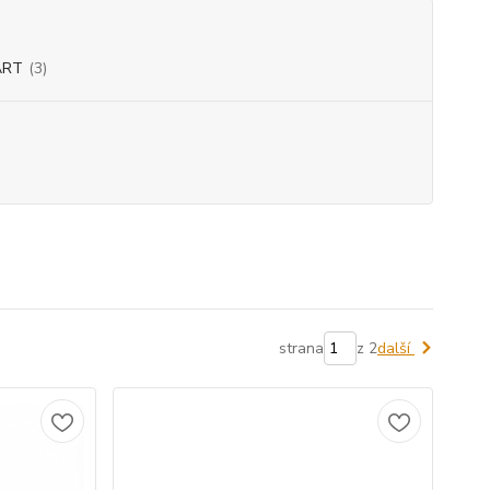
ART
(3)
strana
z 2
další