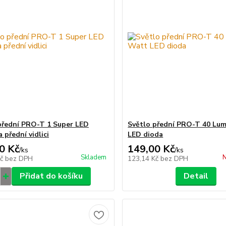
přední PRO-T 1 Super LED
Světlo přední PRO-T 40 Lu
 přední vidlici
LED dioda
0 Kč
149,00 Kč
/
ks
/
ks
Skladem
N
Kč
bez DPH
123,14 Kč
bez DPH
Přidat do košíku
Detail