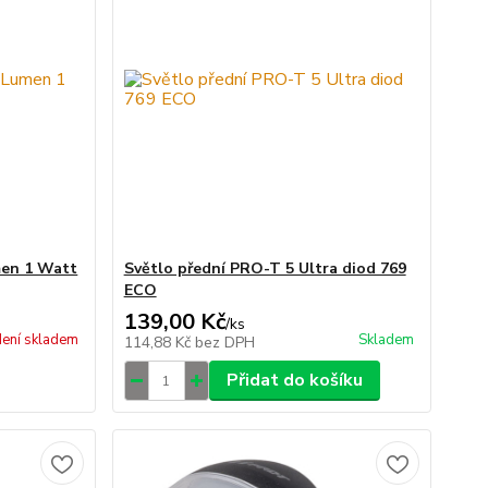
men 1 Watt
Světlo přední PRO-T 5 Ultra diod 769
ECO
139,00 Kč
/
ks
ení skladem
Skladem
114,88 Kč
bez DPH
Přidat do košíku