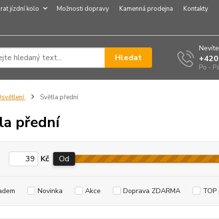
rat jízdní kolo
Možnosti dopravy
Kamenná prodejna
Kontakty
Nevíte
Hledat
+420
Po - P
světlení
Světla přední
la přední
Kč
Od
adem
Novinka
Akce
Doprava ZDARMA
TOP 