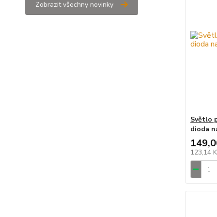
Zobrazit všechny novinky
Světlo 
dioda na
149,0
123,14 