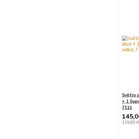
Světlo 
+ 1 Supe
7111
145,0
119,83 