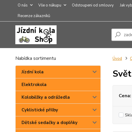
O nás
Vše o nákupu
Odstoupeni od smlouvy
Jak vyb
Recenze zákazníků
Nabídka sortimentu
Úvod
O
Svět
Jízdní kola
Elektrokola
Cena:
Koloběžky a odrážedla
Cyklistické přilby
Skl
Dětské sedačky a doplňky