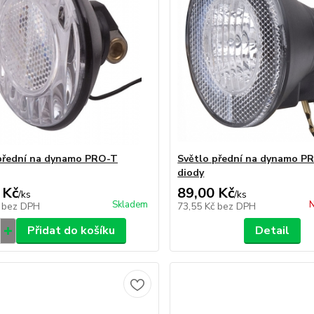
přední na dynamo PRO-T
Světlo přední na dynamo P
diody
 Kč
89,00 Kč
/
ks
/
ks
Skladem
N
č
bez DPH
73,55 Kč
bez DPH
Přidat do košíku
Detail