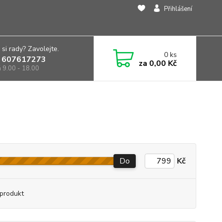
Přihlášení
 si rady? Zavolejte.
0
ks
 607617273
za
0,00 Kč
á 9.00 - 18.00
Do
Kč
produkt