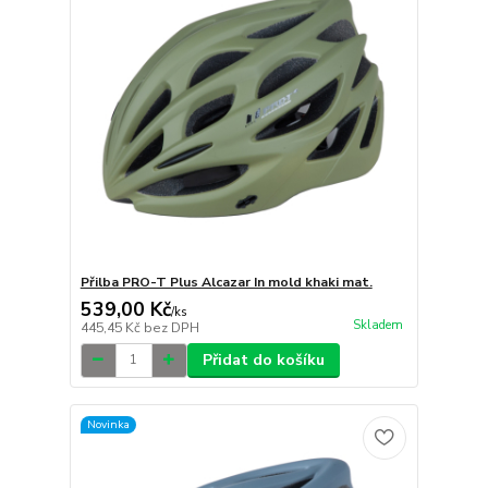
Přilba PRO-T Plus Alcazar In mold khaki mat.
539,00 Kč
/
ks
Skladem
445,45 Kč
bez DPH
Přidat do košíku
Novinka