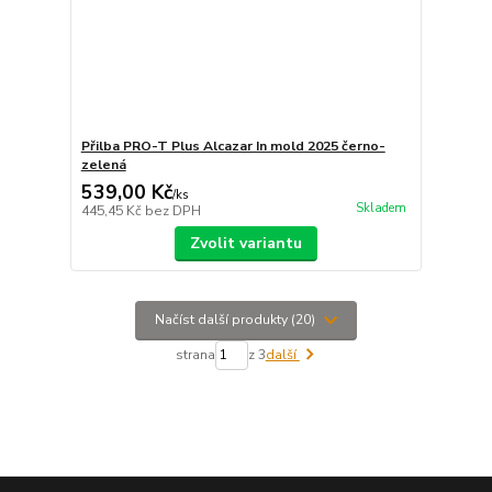
Přilba PRO-T Plus Alcazar In mold 2025 černo-
zelená
539,00 Kč
/
ks
Skladem
445,45 Kč
bez DPH
Zvolit variantu
Načíst další produkty (20)
strana
z 3
další