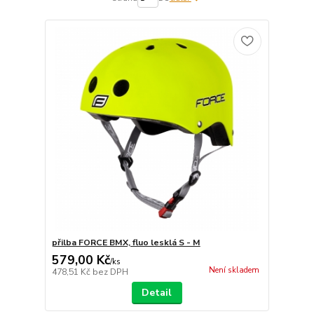
přilba FORCE BMX, fluo lesklá S - M
579,00 Kč
/
ks
Není skladem
478,51 Kč
bez DPH
Detail