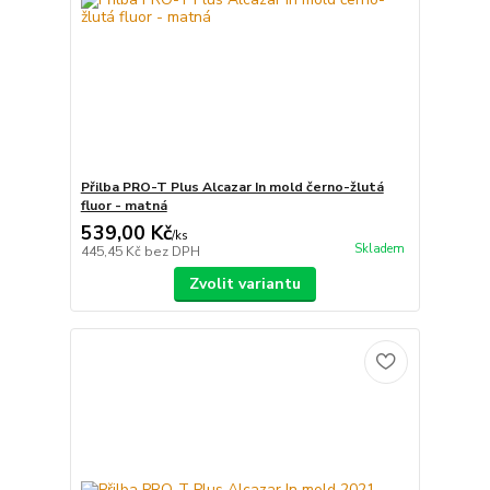
Přilba PRO-T Plus Alcazar In mold černo-žlutá
fluor - matná
539,00 Kč
/
ks
Skladem
445,45 Kč
bez DPH
Zvolit variantu