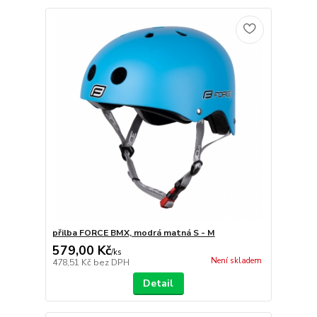
přilba FORCE BMX, modrá matná S - M
579,00 Kč
/
ks
Není skladem
478,51 Kč
bez DPH
Detail