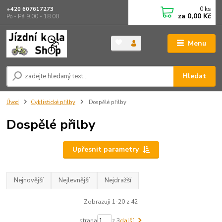
0
ks
+420 607617273
za
0,00 Kč
Po - Pá 9.00 - 18.00
Menu
Hledat
Úvod
Cyklistické přilby
Dospělé přilby
Dospělé přilby
Upřesnit parametry
Nejnovější
Nejlevnější
Nejdražší
Zobrazuji 1-20 z 42
strana
z 3
další