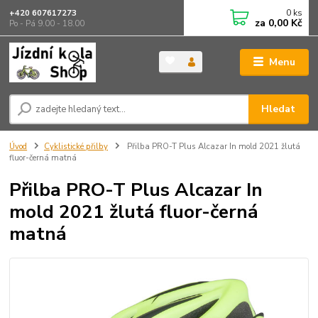
0
ks
+420 607617273
za
0,00 Kč
Po - Pá 9.00 - 18.00
Menu
Hledat
Úvod
Cyklistické přilby
Přilba PRO-T Plus Alcazar In mold 2021 žlutá
fluor-černá matná
Přilba PRO-T Plus Alcazar In
mold 2021 žlutá fluor-černá
matná