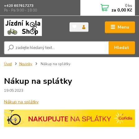
0
ks
+420 607617273
za
0,00 Kč
Po - Pá 9.00 - 18.00
Menu
Hledat
Úvod
Novinky
Nákup na splátky
Nákup na splátky
19.05.2023
Nákup na splátky