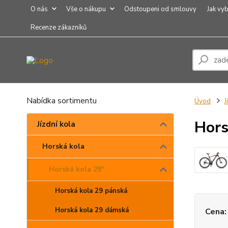
O nás
Vše o nákupu
Odstoupeni od smlouvy
Jak vyb
Recenze zákazníků
Nabídka sortimentu
Úvod
J
Hors
Jízdní kola
Horská kola
Horská kola 29"
Horská kola 29 pánská
Horská kola 29 dámská
Cena: