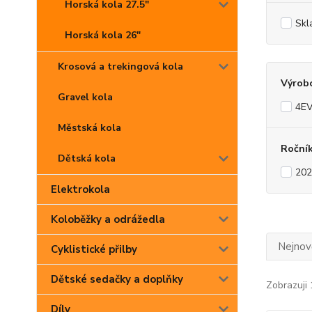
Horská kola 27.5"
Skl
Horská kola 26"
Krosová a trekingová kola
Výrob
Gravel kola
4E
Městská kola
Roční
Dětská kola
202
Elektrokola
Koloběžky a odrážedla
Nejnově
Cyklistické přilby
Dětské sedačky a doplňky
Zobrazuji 
Díly