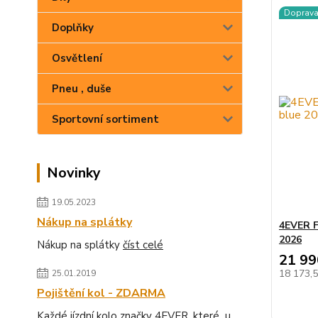
Doprav
Doplňky
Osvětlení
Pneu , duše
Sportovní sortiment
Novinky
19.05.2023
Nákup na splátky
4EVER 
2026
Nákup na splátky
číst celé
21 99
18 173,
25.01.2019
Pojištění kol - ZDARMA
Každé jízdní kolo značky 4EVER, které u