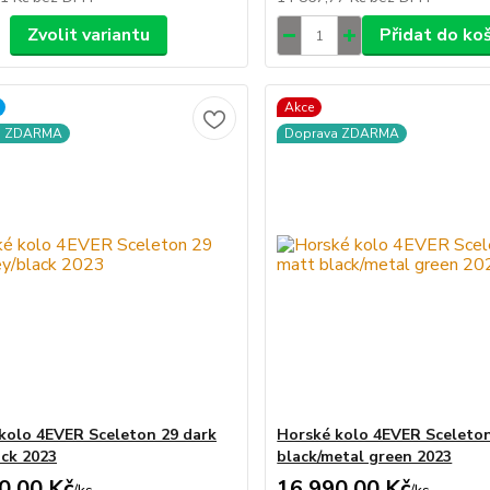
Zvolit variantu
Přidat do ko
Akce
a ZDARMA
Doprava ZDARMA
kolo 4EVER Sceleton 29 dark
Horské kolo 4EVER Sceleto
ack 2023
black/metal green 2023
0,00 Kč
16 990,00 Kč