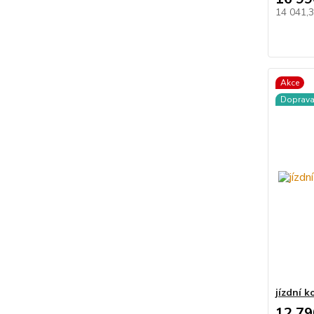
14 041,
Akce
Doprav
jízdní 
12 79