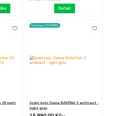
šíku
Detail
Doprava ZDARMA
n 29 matt
Jízdní kolo Dema RAVENA 3 anthracit -
light grey
15 990,00 Kč