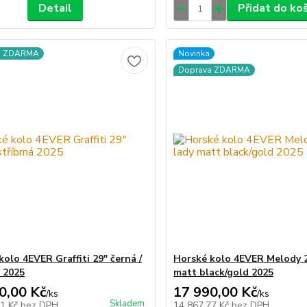
Detail
Přidat do ko
a ZDARMA
Novinka
Doprava ZDARMA
kolo 4EVER Graffiti 29" černá /
Horské kolo 4EVER Melody 2
á 2025
matt black/gold 2025
0,00 Kč
17 990,00 Kč
/
ks
/
ks
Skladem
21 Kč
bez DPH
14 867,77 Kč
bez DPH