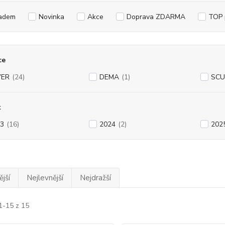
adem
Novinka
Akce
Doprava ZDARMA
TOP 
ce
VER
(24)
DEMA
(1)
SC
k
3
(16)
2024
(2)
202
jší
Nejlevnější
Nejdražší
1-15 z 15