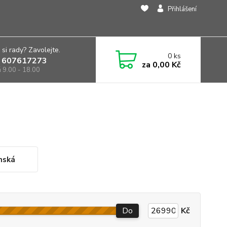
Přihlášení
 si rady? Zavolejte.
0
ks
 607617273
za
0,00 Kč
á 9.00 - 18.00
mská
Do
Kč