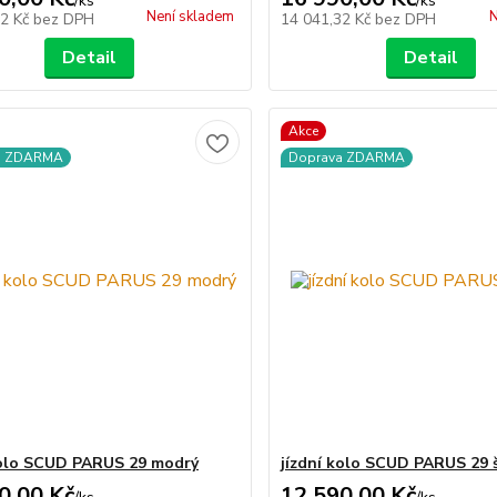
/
ks
/
ks
Není skladem
N
32 Kč
bez DPH
14 041,32 Kč
bez DPH
Detail
Detail
Akce
a ZDARMA
Doprava ZDARMA
kolo SCUD PARUS 29 modrý
jízdní kolo SCUD PARUS 29 
0,00 Kč
12 590,00 Kč