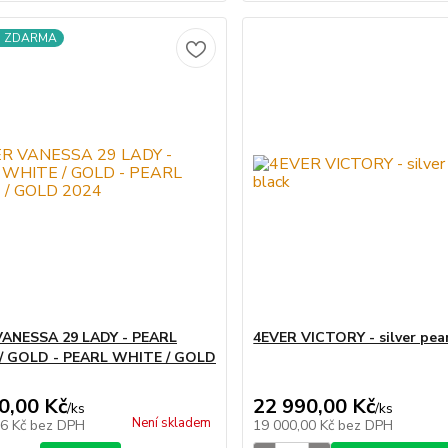
a ZDARMA
VANESSA 29 LADY - PEARL
4EVER VICTORY - silver pear
/ GOLD - PEARL WHITE / GOLD
0,00 Kč
22 990,00 Kč
/
ks
/
ks
Není skladem
66 Kč
bez DPH
19 000,00 Kč
bez DPH