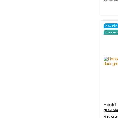
Novinka
Doprav
Horské 
grey/bl
16 99