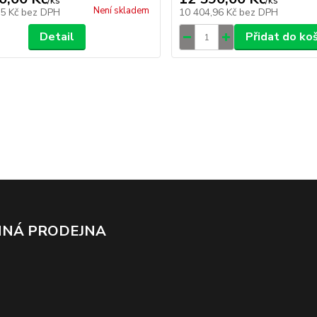
/
ks
/
ks
Není skladem
25 Kč
bez DPH
10 404,96 Kč
bez DPH
Detail
Přidat do ko
NÁ PRODEJNA