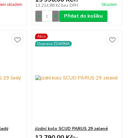
/
ks
ení skladem
Skladem
13 214,88 Kč
bez DPH
Přidat do košíku
Akce
Doprava ZDARMA
šedý
jízdní kolo SCUD PARUS 29 zelené
12 790,00 Kč