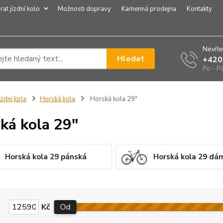
rat jízdní kolo
Možnosti dopravy
Kamenná prodejna
Kontakty
Nevíte
Hledat
+420
Po - P
ízdní kola
Horská kola
Horská kola 29"
ká kola 29"
Horská kola 29 pánská
Horská kola 29 dá
Kč
Od