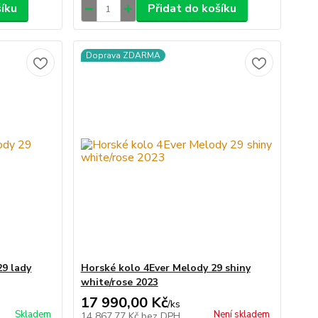
šíku
Přidat do košíku
Doprava ZDARMA
9 lady
Horské kolo 4Ever Melody 29 shiny
white/rose 2023
17 990,00 Kč
/
ks
Skladem
Není skladem
14 867,77 Kč
bez DPH