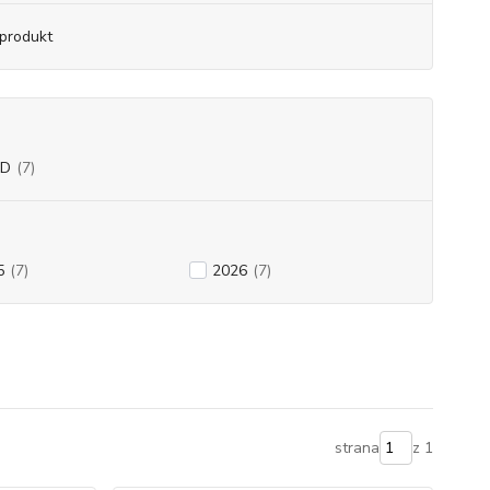
produkt
UD
(7)
5
(7)
2026
(7)
strana
z 1