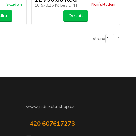
/
ks
Skladem
Není skladem
10 570,25 Kč
bez DPH
šíku
Detail
strana
z 1
www.jizdnikola-shop.cz
+420 607617273