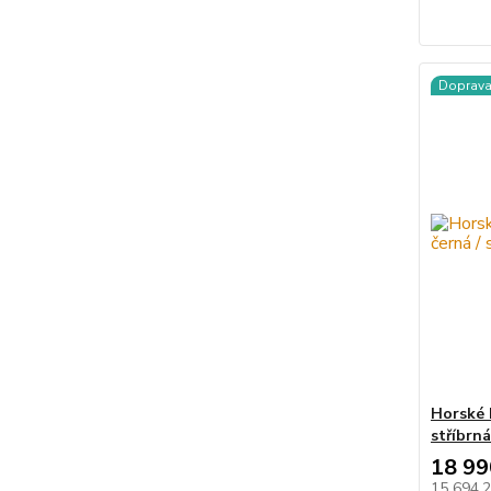
Doprav
Horské 
stříbrn
18 99
15 694,