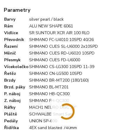
Parametry
Barvy
silver pearl / black
Rám
ALU NEW SHAPE 6061
Vidlice
SR SUNTOUR XCR AIR 100 RLO
Převodník
SHIMANO FC-U4010 10SPD 40/26
Řazení
SHIMANO CUES SL-U6000 2x10SPD
Měnič
SHIMANO CUES RD-U6020 10SPD
Přesmyk
SHIMANO CUES FD-U6000
Vícekolečko
SHIMANO CS-LG300 10SPD 11-39
Řetěz
SHIMANO CN-LG500 10SPD
Brzdy
SHIMANO BR-MT200 (180/160)
Brzd. páky
SHIMANO BL-MT201
P. náboj
SHIMANO HB-QC300
Z. náboj
SHIMANO FH-QC300
Ráfky
MACH1 NEURO DISC 29"
Pláště
SCHWALBE Smart Sam
Pedály
UNION SP-600
Řidítka
4EX sand blasted 740mm