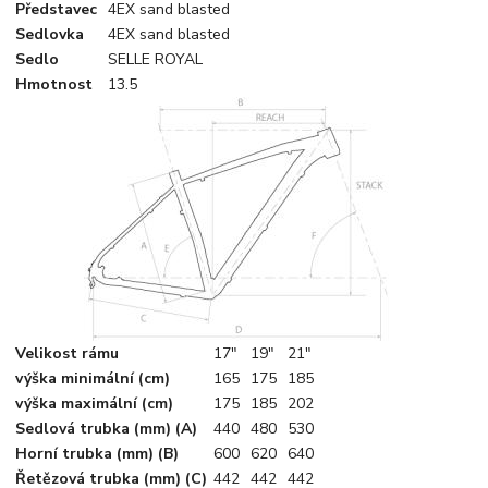
Představec
4EX sand blasted
Sedlovka
4EX sand blasted
Sedlo
SELLE ROYAL
Hmotnost
13.5
Velikost rámu
17"
19"
21"
výška minimální (cm)
165
175
185
výška maximální (cm)
175
185
202
Sedlová trubka (mm) (A)
440
480
530
Horní trubka (mm) (B)
600
620
640
Řetězová trubka (mm) (C)
442
442
442