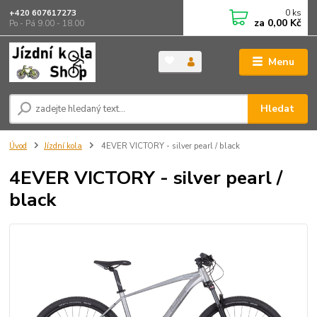
0
ks
+420 607617273
za
0,00 Kč
Po - Pá 9.00 - 18.00
Menu
Hledat
Úvod
Jízdní kola
4EVER VICTORY - silver pearl / black
4EVER VICTORY - silver pearl /
black