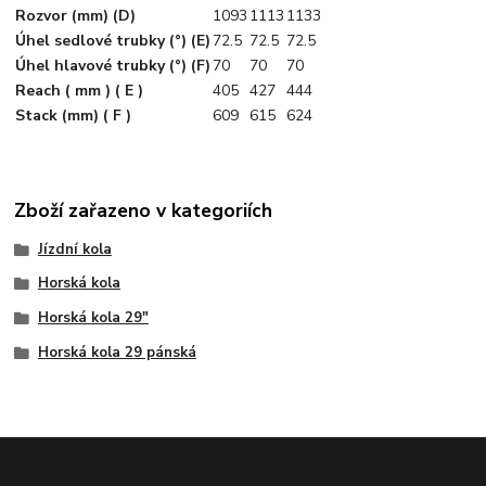
Rozvor (mm) (D)
1093
1113
1133
Úhel sedlové trubky (°) (E)
72.5
72.5
72.5
Úhel hlavové trubky (°) (F)
70
70
70
Reach ( mm ) ( E )
405
427
444
Stack (mm) ( F )
609
615
624
Zboží zařazeno v kategoriích
Jízdní kola
Horská kola
Horská kola 29"
Horská kola 29 pánská