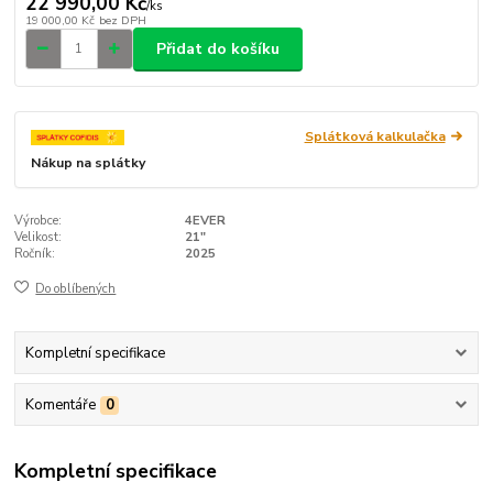
22 990,00 Kč
/
ks
19 000,00 Kč
bez DPH
Přidat do košíku
Splátková kalkulačka
Nákup na splátky
Výrobce:
4EVER
Velikost:
21"
Ročník:
2025
Do oblíbených
Kompletní specifikace
Komentáře
0
Kompletní specifikace