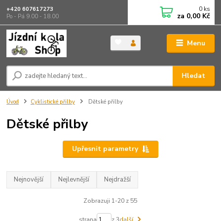
0
ks
+420 607617273
za
0,00 Kč
Po - Pá 9.00 - 18.00
Menu
Hledat
Úvod
Cyklistické přilby
Dětské přilby
Dětské přilby
Upřesnit parametry
Nejnovější
Nejlevnější
Nejdražší
Zobrazuji 1-20 z 55
strana
z 3
další