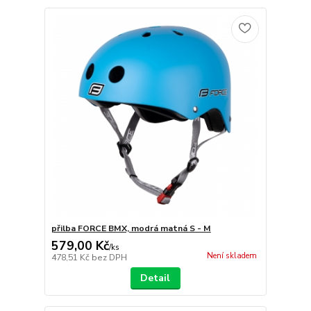
přilba FORCE BMX, modrá matná S - M
579,00 Kč
/
ks
Není skladem
478,51 Kč
bez DPH
Detail