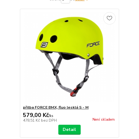
přilba FORCE BMX, fluo lesklá S - M
579,00 Kč
/
ks
Není skladem
478,51 Kč
bez DPH
Detail