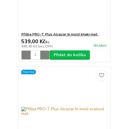
Přilba PRO-T Plus Alcazar In mold khaki mat.
539,00 Kč
/
ks
Skladem
445,45 Kč
bez DPH
Přidat do košíku
Novinka