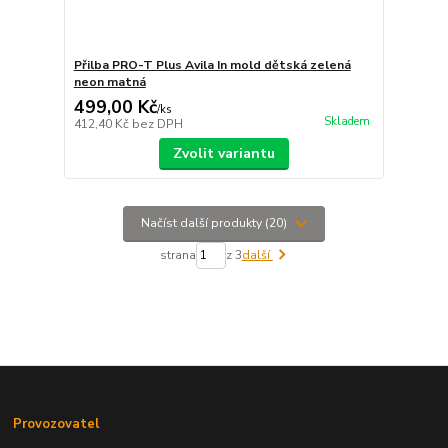
Přilba PRO-T Plus Avila In mold dětská zelená
neon matná
499,00 Kč
/
ks
Skladem
412,40 Kč
bez DPH
Zvolit variantu
Načíst další produkty (20)
strana
z 3
další
Provozovatel