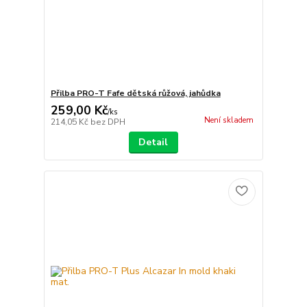
Přilba PRO-T Fafe dětská růžová, jahůdka
259,00 Kč
/
ks
Není skladem
214,05 Kč
bez DPH
Detail