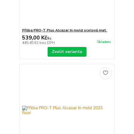
Přilba PRO-T Plus Alcazar In mold ocelová mat.
539,00 Kč
/
ks
Skladem
445,45 Kč
bez DPH
Zvolit variantu