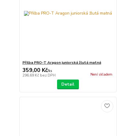
Přilba PRO-T Aragon juniorská žlutá matná
359,00 Kč
/
ks
Není skladem
296,69 Kč
bez DPH
Detail