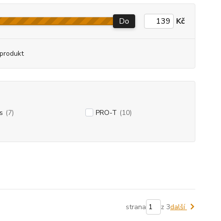
Do
Kč
produkt
s
(7)
PRO-T
(10)
strana
z 3
další