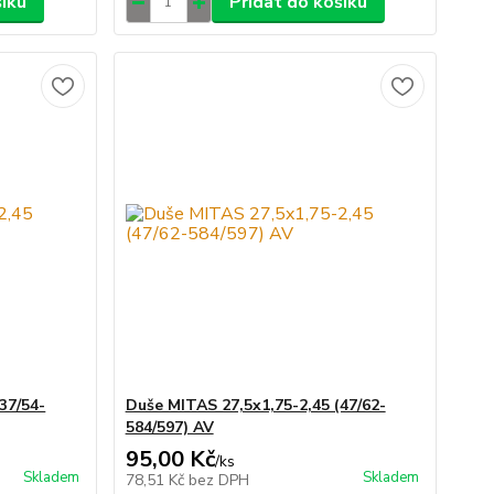
šíku
Přidat do košíku
37/54-
Duše MITAS 27,5x1,75-2,45 (47/62-
584/597) AV
95,00 Kč
/
ks
Skladem
Skladem
78,51 Kč
bez DPH