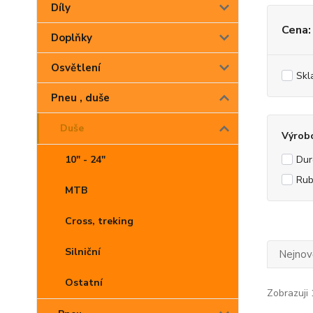
Díly
Cena:
Doplňky
Osvětlení
Skl
Pneu , duše
Duše
Výrob
Dur
10" - 24"
Ru
MTB
Cross, treking
Silniční
Nejnově
Ostatní
Zobrazuji 