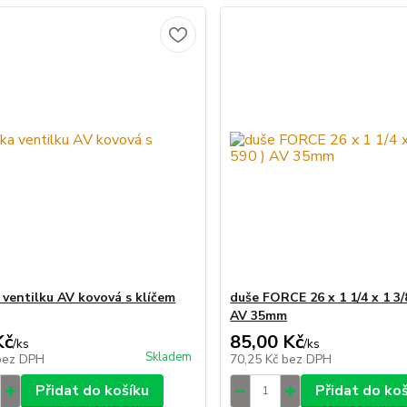
 ventilku AV kovová s klíčem
duše FORCE 26 x 1 1/4 x 1 3/8
AV 35mm
Kč
85,00 Kč
/
ks
/
ks
Skladem
bez DPH
70,25 Kč
bez DPH
Přidat do košíku
Přidat do ko