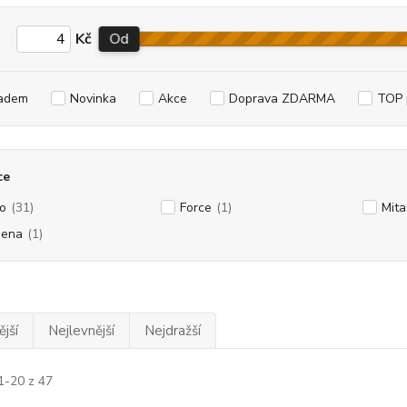
Kč
Od
adem
Novinka
Akce
Doprava ZDARMA
TOP 
ce
o
(31)
Force
(1)
Mita
bena
(1)
jší
Nejlevnější
Nejdražší
1-20 z 47