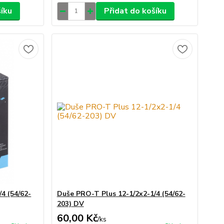
šíku
Přidat do košíku
4 (54/62-
Duše PRO-T Plus 12-1/2x2-1/4 (54/62-
203) DV
60,00 Kč
/
ks