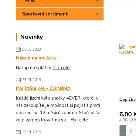
Pneu
Sportovní sortiment
Novinky
19.05.2023
Nákup na splátky
Nákup na splátky
číst celé
25.01.2019
Pojištění kol - ZDARMA
Každé jízdní kolo značky 4EVER, které u
Čepička
nás zakoupíte je možnost si pojistit proti
odcizení na 12 měsíců zdarma. Stačí Vaše
6,00 
kolo zaregistrovat na str...
číst celé
4,96 Kč
25.01.2019