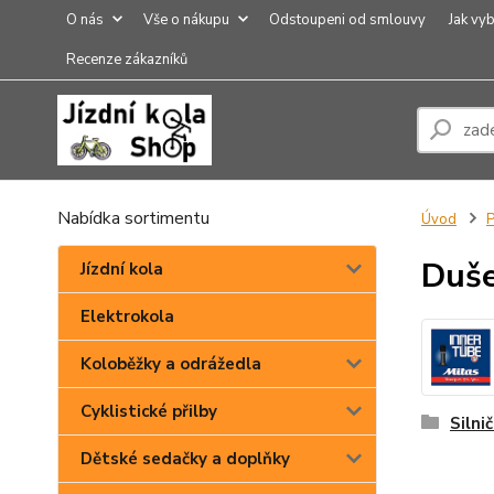
O nás
Vše o nákupu
Odstoupeni od smlouvy
Jak vyb
Recenze zákazníků
Nabídka sortimentu
Úvod
P
Duš
Jízdní kola
Elektrokola
Koloběžky a odrážedla
Cyklistické přilby
Silnič
Dětské sedačky a doplňky