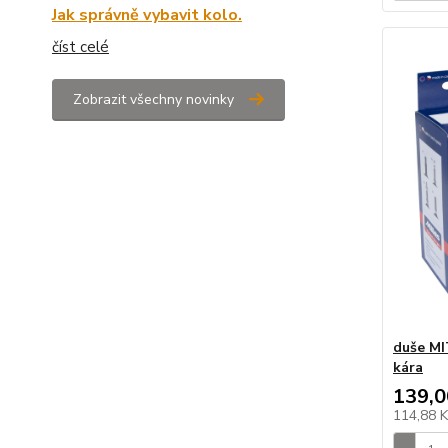
Jak správně vybavit kolo.
číst celé
Zobrazit všechny novinky
duše MI
kára
139,0
114,88 