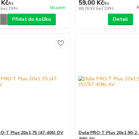
 Kč
59,00 Kč
/
ks
/
ks
Skladem
N
č
bez DPH
48,76 Kč
bez DPH
Přidat do košíku
Detail
O-T Plus 20x1,75 (47-406) DV
Duše PRO-T Plus 20x1,90-2,
406) AV