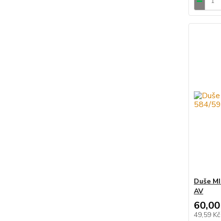
Duše MI
AV
60,00
49,59 K