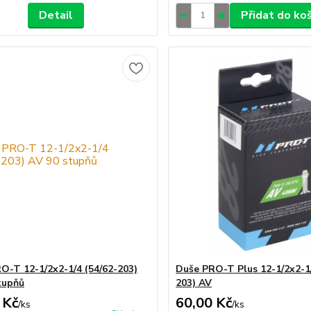
Detail
Přidat do ko
O-T 12-1/2x2-1/4 (54/62-203)
Duše PRO-T Plus 12-1/2x2-1/
tupňů
203) AV
 Kč
60,00 Kč
/
ks
/
ks