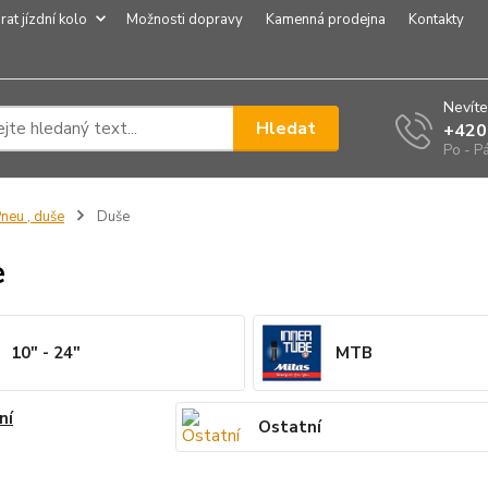
rat jízdní kolo
Možnosti dopravy
Kamenná prodejna
Kontakty
Nevíte
Hledat
+420
Po - P
neu , duše
Duše
e
10" - 24"
MTB
ní
Ostatní