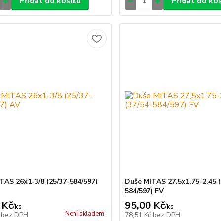
Přidat do košíku
Přidat do ko
TAS 26x1-3/8 (25/37-584/597)
Duše MITAS 27,5x1,75-2,45 (
584/597) FV
 Kč
95,00 Kč
/
ks
/
ks
Není skladem
č
bez DPH
78,51 Kč
bez DPH