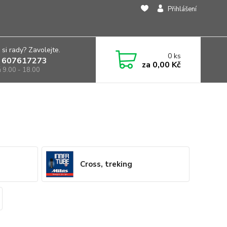
Přihlášení
 si rady? Zavolejte.
0
ks
 607617273
za
0,00 Kč
á 9.00 - 18.00
Cross, treking