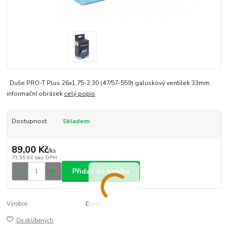
Duše PRO-T Plus 26x1,75-2,30 (47/57-559) galuskový ventilek 33mm
informační obrázek
celý popis
Dostupnost
Skladem
89,00 Kč
/
ks
73,55 Kč
bez DPH
Přidat do košíku
Výrobce:
Duro
Do oblíbených