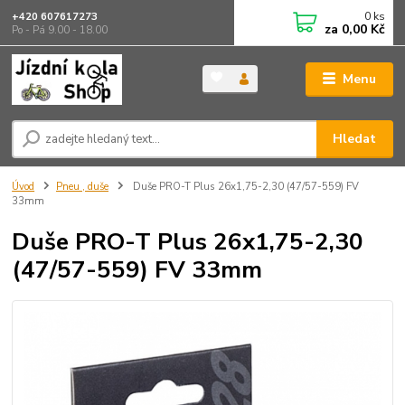
0
ks
+420 607617273
za
0,00 Kč
Po - Pá 9.00 - 18.00
Menu
Hledat
Úvod
Pneu , duše
Duše PRO-T Plus 26x1,75-2,30 (47/57-559) FV
33mm
Duše PRO-T Plus 26x1,75-2,30
(47/57-559) FV 33mm