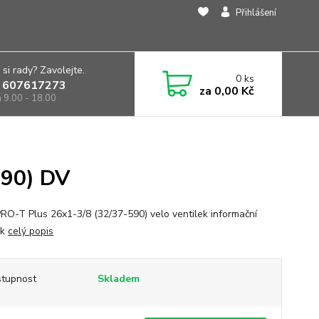
Přihlášení
 si rady? Zavolejte.
0
ks
 607617273
za
0,00 Kč
á 9.00 - 18.00
590) DV
RO-T Plus 26x1-3/8 (32/37-590) velo ventilek informační
ek
celý popis
tupnost
Skladem