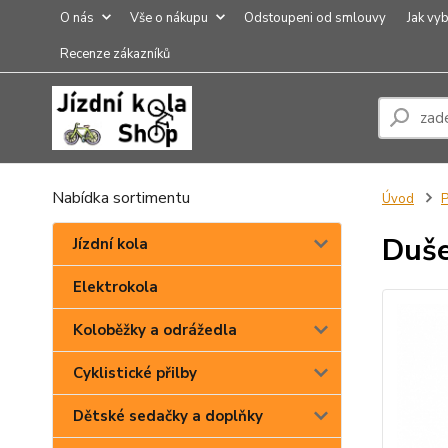
O nás
Vše o nákupu
Odstoupeni od smlouvy
Jak vyb
Recenze zákazníků
Nabídka sortimentu
Úvod
P
Duše
Jízdní kola
Elektrokola
Koloběžky a odrážedla
Cyklistické přilby
Dětské sedačky a doplňky