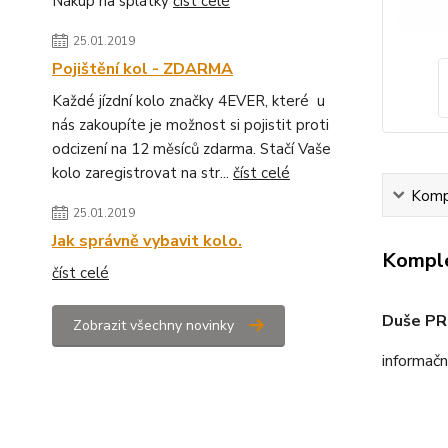
Nákup na splátky
číst celé
25.01.2019
Pojištění kol - ZDARMA
Každé jízdní kolo značky 4EVER, které u
nás zakoupíte je možnost si pojistit proti
odcizení na 12 měsíců zdarma. Stačí Vaše
kolo zaregistrovat na str...
číst celé
Kompl
25.01.2019
Jak správně vybavit kolo.
Komple
číst celé
Duše PR
Zobrazit všechny novinky
informačn