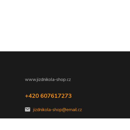
www.jizdnikola-shop.cz
+420 607617273
jizdnikola-shop@email.cz