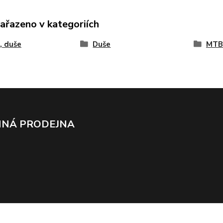
zařazeno v kategoriích
, duše
Duše
MTB
NÁ PRODEJNA