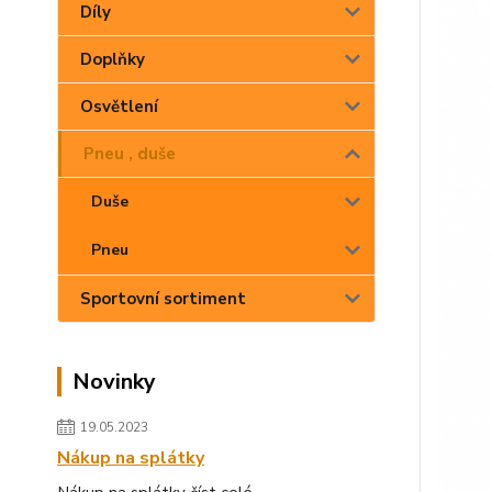
Díly
Doplňky
Osvětlení
Pneu , duše
Duše
Pneu
Sportovní sortiment
Novinky
19.05.2023
Nákup na splátky