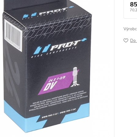
85
70,
Výrobc
Do 