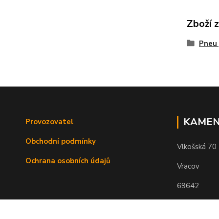
Zboží 
Pneu 
KAMEN
Provozovatel
Obchodní podmínky
Vlkošská 70
Ochrana osobních údajů
Vracov
69642