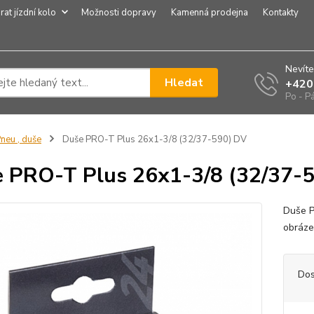
rat jízdní kolo
Možnosti dopravy
Kamenná prodejna
Kontakty
Nevíte
Hledat
+420
Po - P
neu , duše
Duše PRO-T Plus 26x1-3/8 (32/37-590) DV
 PRO-T Plus 26x1-3/8 (32/37-
Duše P
obráz
Dos