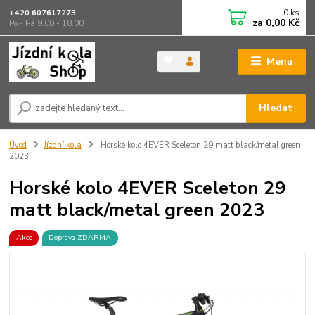
0
ks
+420 607617273
za
0,00 Kč
Po - Pá 9.00 - 18.00
Menu
Hledat
Úvod
Jízdní kola
Horské kolo 4EVER Sceleton 29 matt black/metal green
2023
Horské kolo 4EVER Sceleton 29
matt black/metal green 2023
Akce
Doprava ZDARMA