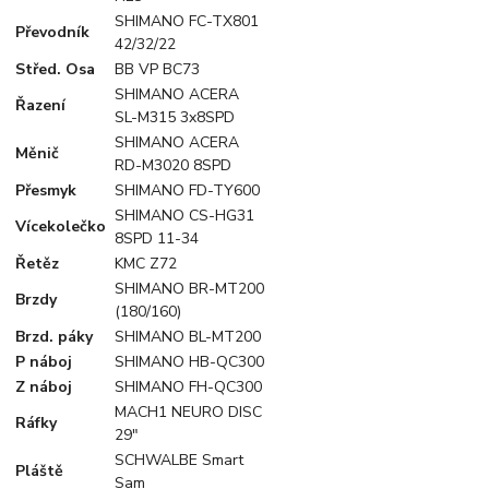
SHIMANO FC-TX801
Převodník
42/32/22
Střed. Osa
BB VP BC73
SHIMANO ACERA
Řazení
SL-M315 3x8SPD
SHIMANO ACERA
Měnič
RD-M3020 8SPD
Přesmyk
SHIMANO FD-TY600
SHIMANO CS-HG31
Vícekolečko
8SPD 11-34
Řetěz
KMC Z72
SHIMANO BR-MT200
Brzdy
(180/160)
Brzd. páky
SHIMANO BL-MT200
P náboj
SHIMANO HB-QC300
Z náboj
SHIMANO FH-QC300
MACH1 NEURO DISC
Ráfky
29"
SCHWALBE Smart
Pláště
Sam