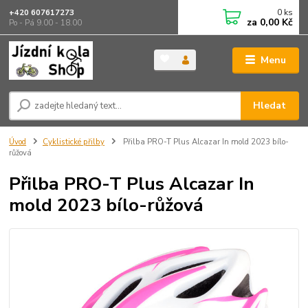
0
ks
+420 607617273
za
0,00 Kč
Po - Pá 9.00 - 18.00
Menu
Hledat
Úvod
Cyklistické přilby
Přilba PRO-T Plus Alcazar In mold 2023 bílo-
růžová
Přilba PRO-T Plus Alcazar In
mold 2023 bílo-růžová