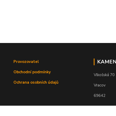
KAMEN
Provozovatel
Obchodní podmínky
Vlkošská 70
Ochrana osobních údajů
Vracov
69642