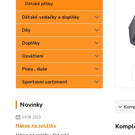
Dětské přilby
Dětské sedačky a doplňky
Díly
Doplňky
Osvětlení
Pneu , duše
Sportovní sortiment
Novinky
Kompl
19.05.2023
Nákup na splátky
Komple