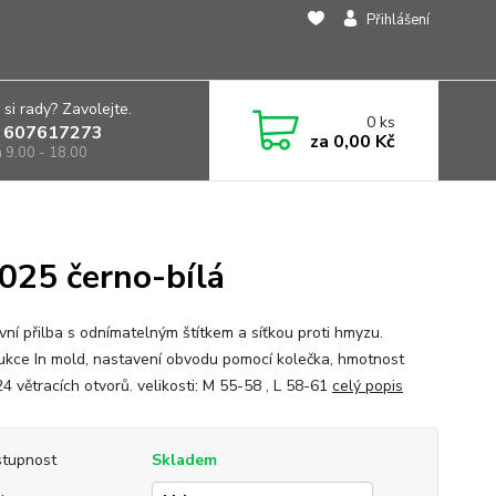
Přihlášení
 si rady? Zavolejte.
0
ks
 607617273
za
0,00 Kč
á 9.00 - 18.00
025 černo-bílá
vní přilba s odnímatelným štítkem a síťkou proti hmyzu.
ukce In mold, nastavení obvodu pomocí kolečka, hmotnost
4 větracích otvorů. velikosti: M 55-58 , L 58-61
celý popis
tupnost
Skladem