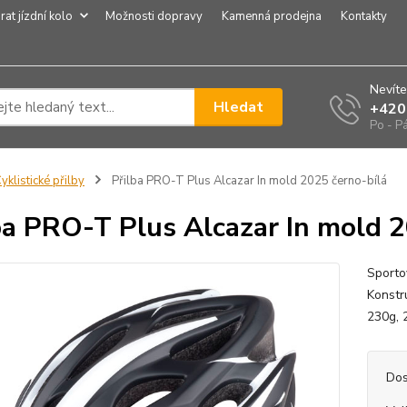
rat jízdní kolo
Možnosti dopravy
Kamenná prodejna
Kontakty
Nevíte
Hledat
+420
Po - P
yklistické přilby
Přilba PRO-T Plus Alcazar In mold 2025 černo-bílá
ba PRO-T Plus Alcazar In mold 2
Sporto
Konstr
230g, 2
Dos