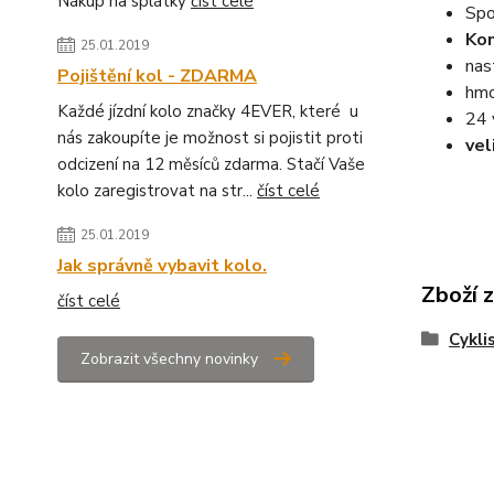
Nákup na splátky
číst celé
Spo
Kon
25.01.2019
nas
Pojištění kol - ZDARMA
hmo
Každé jízdní kolo značky 4EVER, které u
24 
nás zakoupíte je možnost si pojistit proti
vel
odcizení na 12 měsíců zdarma. Stačí Vaše
kolo zaregistrovat na str...
číst celé
25.01.2019
Jak správně vybavit kolo.
Zboží 
číst celé
Cykli
Zobrazit všechny novinky