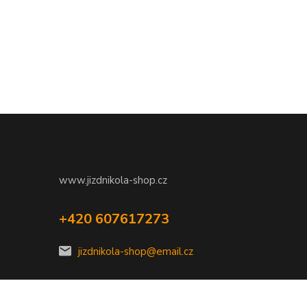
www.jizdnikola-shop.cz
+420 607617273
jizdnikola-shop@email.cz