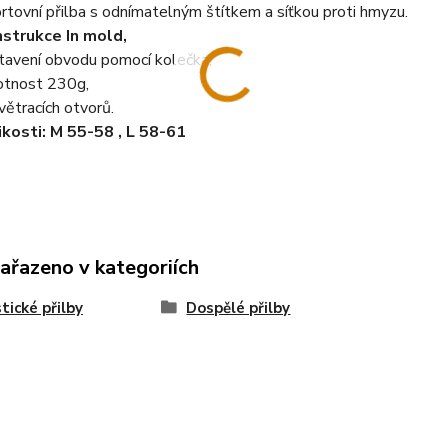
rtovní přilba s odnímatelným štítkem a síťkou proti hmyzu.
strukce In mold,
tavení obvodu pomocí kolečka,
tnost 230g,
větracích otvorů.
ikosti: M 55-58 , L 58-61
zařazeno v kategoriích
stické přilby
Dospělé přilby