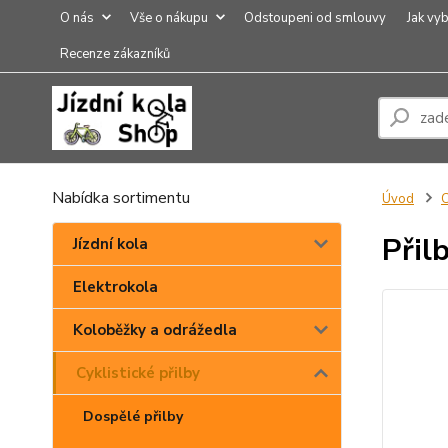
O nás
Vše o nákupu
Odstoupeni od smlouvy
Jak vyb
Recenze zákazníků
Nabídka sortimentu
Úvod
C
Přil
Jízdní kola
Elektrokola
Koloběžky a odrážedla
Cyklistické přilby
Dospělé přilby