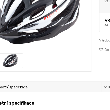
Vel
53
445
Výrobc
Do 
etní specifikace
tní specifikace