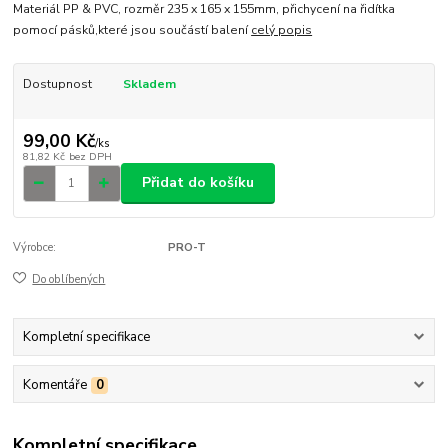
Materiál PP & PVC, rozměr 235 x 165 x 155mm, přichycení na řidítka
pomocí pásků,které jsou součástí balení
celý popis
Dostupnost
Skladem
99,00 Kč
/
ks
81,82 Kč
bez DPH
Přidat do košíku
Výrobce:
PRO-T
Do oblíbených
Kompletní specifikace
Komentáře
0
Kompletní specifikace