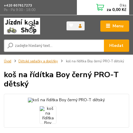
0
ks
+420 607617273
za
0,00 Kč
Po - Pá 9.00 - 18.00
Menu
Hledat
Úvod
Dětské sedačky a doplňky
koš na řídítka Boy černý PRO-T dětský
koš na řídítka Boy černý PRO-T
dětský