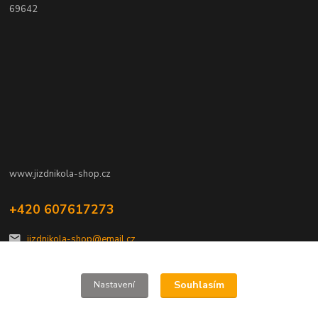
69642
www.jizdnikola-shop.cz
+420 607617273
jizdnikola-shop@email.cz
Souhlasím
Nastavení