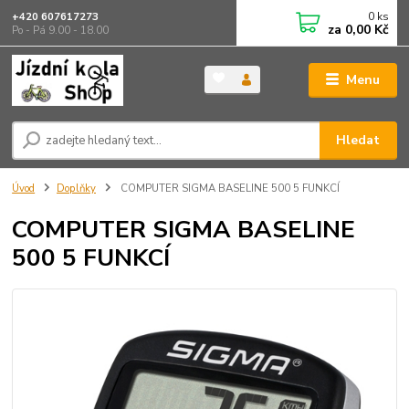
0
ks
+420 607617273
za
0,00 Kč
Po - Pá 9.00 - 18.00
Menu
Hledat
Úvod
Doplňky
COMPUTER SIGMA BASELINE 500 5 FUNKCÍ
COMPUTER SIGMA BASELINE
500 5 FUNKCÍ