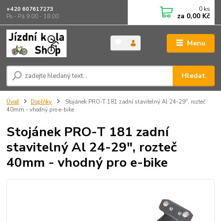
0
ks
+420 607617273
za
0,00 Kč
Po - Pá 9.00 - 18.00
Menu
Hledat
Úvod
Doplňky
Stojánek PRO-T 181 zadní stavitelný Al 24-29", rozteč
40mm - vhodný pro e-bike
Stojánek PRO-T 181 zadní
stavitelný Al 24-29", rozteč
40mm - vhodný pro e-bike