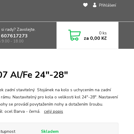
Přihlášení
 si rady? Zavolejte.
0
ks
 607617273
za
0,00 Kč
á 9.00 - 18.00
07 Al/Fe 24"-28"
ek zadní stavitelný Stojánek na kolo s uchycením na zadní
 rámu. Nastavitelný pro kola o velikosti kol 24"-28". Nastavení
nohy se provádí povytažením nohy a dotažením šroubu.
ál: ocel Barva - černá.
celý popis
tupnost
Skladem