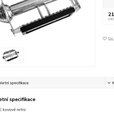
21
180
Do 
etní specifikace
tní specifikace
E kovové retro