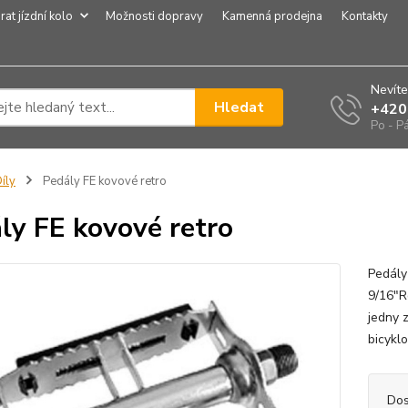
rat jízdní kolo
Možnosti dopravy
Kamenná prodejna
Kontakty
Nevíte
Hledat
+420
Po - P
íly
Pedály FE kovové retro
ly FE kovové retro
Pedály
9/16"R
jedny 
bicykl
Dos