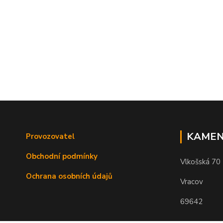
KAMEN
Provozovatel
Obchodní podmínky
Vlkošská 70
Ochrana osobních údajů
Vracov
69642