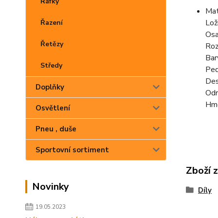
Ráfky
Mat
Lož
Řazení
Osa
Řetězy
Roz
Bar
Středy
Ped
Des
Doplňky
Odr
Hmo
Osvětlení
Pneu , duše
Sportovní sortiment
Zboží 
Novinky
Díly
19.05.2023