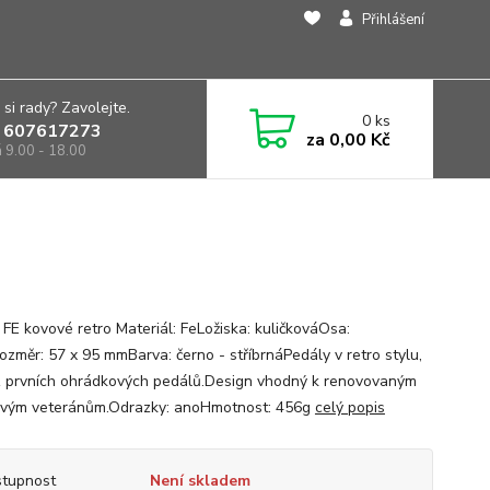
Přihlášení
 si rady? Zavolejte.
0
ks
 607617273
za
0,00 Kč
á 9.00 - 18.00
 FE kovové retro Materiál: FeLožiska: kuličkováOsa:
ozměr: 57 x 95 mmBarva: černo - stříbrnáPedály v retro stylu,
z prvních ohrádkových pedálů.Design vhodný k renovovaným
ovým veteránům.Odrazky: anoHmotnost: 456g
celý popis
tupnost
Není skladem