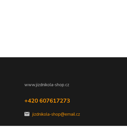
www.jizdnikola-shop.cz
+420 607617273
jizdnikola-shop@email.cz