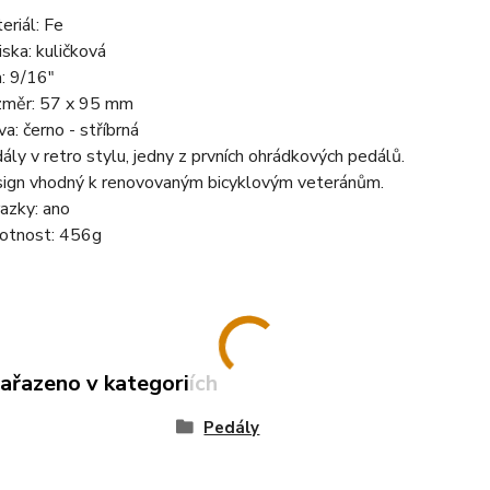
eriál: Fe
iska: kuličková
: 9/16"
měr: 57 x 95 mm
va: černo - stříbrná
ály v retro stylu, jedny z prvních ohrádkových pedálů.
ign vhodný k renovovaným bicyklovým veteránům.
azky: ano
tnost: 456g
zařazeno v kategoriích
Pedály