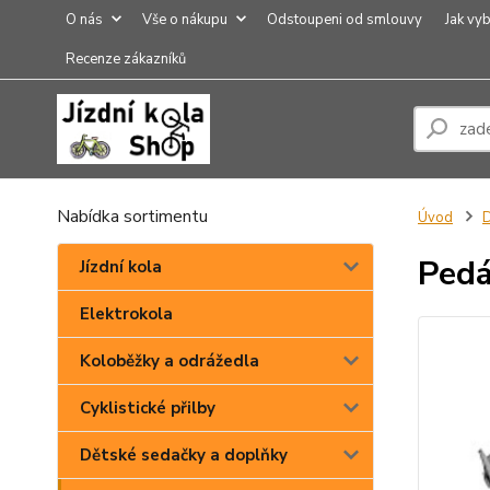
O nás
Vše o nákupu
Odstoupeni od smlouvy
Jak vyb
Recenze zákazníků
Nabídka sortimentu
Úvod
D
Pedá
Jízdní kola
Elektrokola
Koloběžky a odrážedla
Cyklistické přilby
Dětské sedačky a doplňky