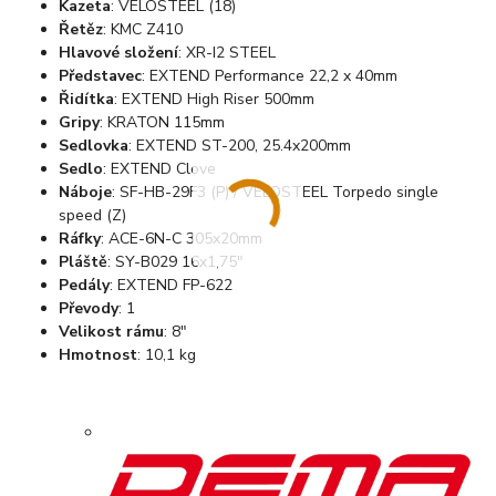
Kazeta
: VELOSTEEL (18)
Řetěz
: KMC Z410
Hlavové složení
:
XR-I2 STEEL
Představec
:
EXTEND Performance 22,2 x 40mm
Řidítka
:
EXTEND High Riser 500mm
Gripy
:
KRATON 115mm
Sedlovka
: EXTEND ST-200, 25.4x200mm
Sedlo
: EXTEND Clove
Náboje
:
SF-HB-29F3 (P) / VELOSTEEL Torpedo single
speed (Z)
Ráfky
:
ACE-6N-C 305x20mm
Pláště
:
SY-B029 16x1,75"
Pedály
:
EXTEND FP-622
Převody
: 1
Velikost rámu
: 8"
Hmotnost
: 10,1 kg