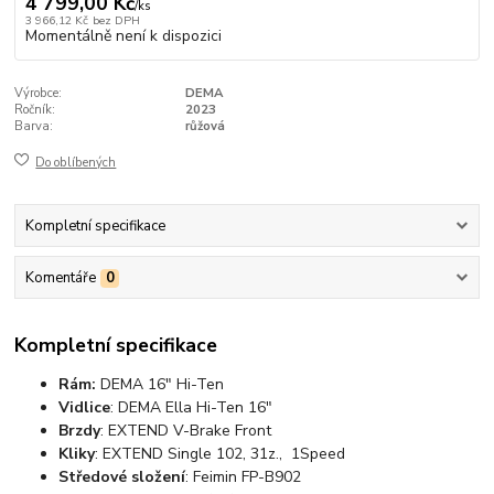
4 799,00 Kč
/
ks
3 966,12 Kč
bez DPH
Momentálně není k dispozici
Výrobce:
DEMA
Ročník:
2023
Barva:
růžová
Do oblíbených
Kompletní specifikace
Komentáře
0
Kompletní specifikace
Rám:
DEMA 16" Hi-Ten
Vidlice
: DEMA Ella Hi-Ten 16"
Brzdy
: EXTEND V-Brake Front
Kliky
: EXTEND Single 102, 31z., 1Speed
Středové složení
:
Feimin FP-B902