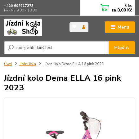
0
ks
+420 607617273
za
0,00 Kč
Po - Pá 9.00 - 18.00
Menu
Hledat
Úvod
Jízdní kola
Jízdní kolo Dema ELLA 16 pink 2023
Jízdní kolo Dema ELLA 16 pink
2023