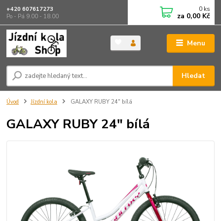
0
ks
+420 607617273
za
0,00 Kč
Po - Pá 9.00 - 18.00
Menu
Hledat
Úvod
Jízdní kola
GALAXY RUBY 24" bílá
GALAXY RUBY 24" bílá