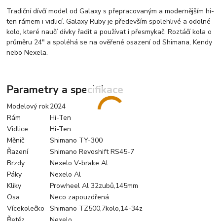
Tradiční dívčí model od Galaxy s přepracovaným a modernějším hi-
ten rámem i vidlicí. Galaxy Ruby je především spolehlivé a odolné
kolo, které naučí dívky řadit a používat i přesmykač. Roztáčí kola o
průměru 24" a spoléhá se na ověřené osazení od Shimana, Kendy
nebo Nexela.
Parametry a specifikace
Modelový rok
2024
Rám
Hi-Ten
Vidlice
Hi-Ten
Měnič
Shimano TY-300
Řazení
Shimano Revoshift RS45-7
Brzdy
Nexelo V-brake Al
Páky
Nexelo Al
Kliky
Prowheel Al 32zubů,145mm
Osa
Neco zapouzdřená
Vícekolečko
Shimano TZ500,7kolo,14-34z
Řetěz
Nexelo