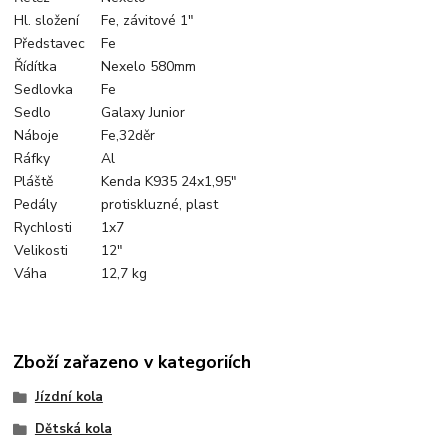
Hl. složení
Fe, závitové 1"
Představec
Fe
Řídítka
Nexelo 580mm
Sedlovka
Fe
Sedlo
Galaxy Junior
Náboje
Fe,32děr
Ráfky
Al
Pláště
Kenda K935 24x1,95"
Pedály
protiskluzné, plast
Rychlosti
1x7
Velikosti
12"
Váha
12,7 kg
Zboží zařazeno v kategoriích
Jízdní kola
Dětská kola