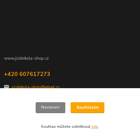
www.jizdnikola-shop.cz
+420 607617273
jizdnikola-shop@email.cz
Souhlasím
Nastavení
Souhlas můžete odmítnout
zde
.
Vytvořeno na
Eshop-rychle.cz