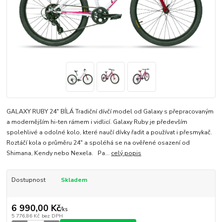
GALAXY RUBY 24" BÍLÁ Tradiční dívčí model od Galaxy s přepracovaným
a modernějším hi-ten rámem i vidlicí. Galaxy Ruby je především
spolehlivé a odolné kolo, které naučí dívky řadit a používat i přesmykač.
Roztáčí kola o průměru 24" a spoléhá se na ověřené osazení od
Shimana, Kendy nebo Nexela. Pa...
celý popis
Dostupnost
Skladem
6 990,00 Kč
/
ks
5 776,86 Kč
bez DPH