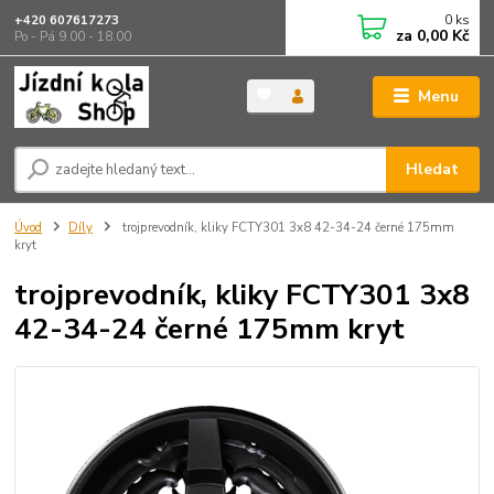
0
ks
+420 607617273
za
0,00 Kč
Po - Pá 9.00 - 18.00
Menu
Hledat
Úvod
Díly
trojprevodník, kliky FCTY301 3x8 42-34-24 černé 175mm
kryt
trojprevodník, kliky FCTY301 3x8
42-34-24 černé 175mm kryt