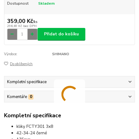
Dostupnost
Skladem
359,00 Kč
/
ks
296,69 Kč
bez DPH
Přidat do košíku
Výrobce:
SHIMANO
Do oblíbených
Kompletní specifikace
Komentáře
0
Kompletní specifikace
kliky FCTY301 3x8
42-34-24 černé