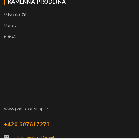
KAMENNÁ PRODEJNA
Vlkošská 70
Vracov
69642
www.jizdnikola-shop.cz
+420 607617273
jizdnikola-shop@email.cz