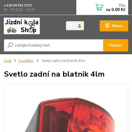
0
ks
+420 607617273
za
0,00 Kč
Po - Pá 9.00 - 18.00
Menu
Hledat
Úvod
Osvětlení
Svetlo zadní na blatnik 4lm
Svetlo zadní na blatnik 4lm