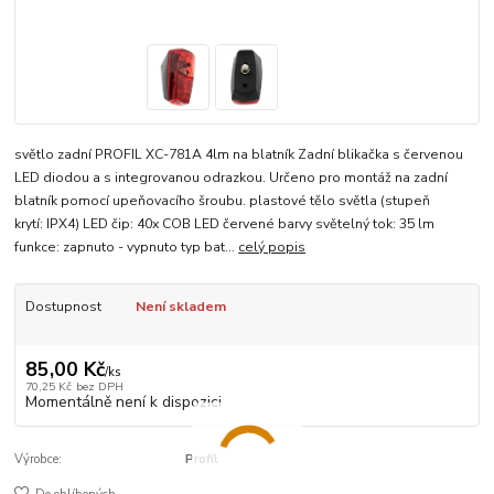
světlo zadní PROFIL XC-781A 4lm na blatník Zadní blikačka s červenou
LED diodou a s integrovanou odrazkou. Určeno pro montáž na zadní
blatník pomocí upeňovacího šroubu. plastové tělo světla (stupeň
krytí: IPX4) LED čip: 40x COB LED červené barvy světelný tok: 35 lm
funkce: zapnuto - vypnuto typ bat...
celý popis
Dostupnost
Není skladem
85,00 Kč
/
ks
70,25 Kč
bez DPH
Momentálně není k dispozici
Výrobce:
Profil