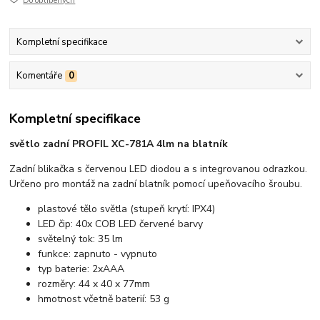
Do oblíbených
Kompletní specifikace
Komentáře
0
Kompletní specifikace
světlo zadní PROFIL XC-781A 4lm na blatník
Zadní blikačka s červenou LED diodou a s integrovanou odrazkou.
Určeno pro montáž na zadní blatník pomocí upeňovacího šroubu.
plastové tělo světla (stupeň krytí:
IPX4)
LED čip: 40x COB LED červené barvy
světelný tok: 35 lm
funkce: zapnuto - vypnuto
typ baterie: 2xAAA
rozměry: 44 x 40 x 77mm
hmotnost včetně baterií: 53 g