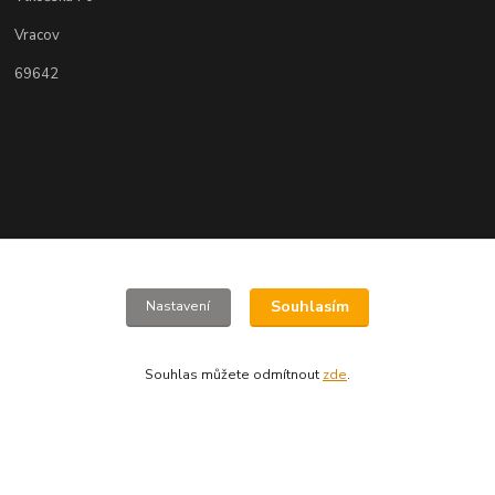
Vracov
69642
Souhlasím
Nastavení
www.jizdnikola-shop.cz
Souhlas můžete odmítnout
zde
.
+420 607617273
jizdnikola-shop@email.cz