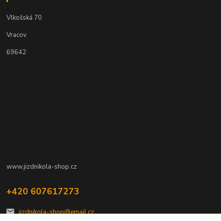
Vlkošská 70
Vracov
69642
www.jizdnikola-shop.cz
+420 607617273
jizdnikola-shop@email.cz