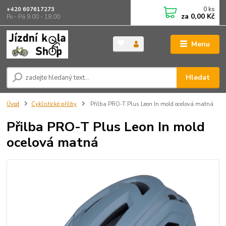
0
ks
+420 607617273
za
0,00 Kč
Po - Pá 9.00 - 18.00
Menu
Hledat
Úvod
Cyklistické přilby
Přilba PRO-T Plus Leon In mold ocelová matná
Přilba PRO-T Plus Leon In mold
ocelová matná