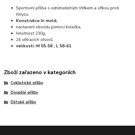
Sportovní přilba s odnímatelným štítkem a síťkou proti
hmyzu.
Konstrukce In mold,
nastavení obvodu pomocí kolečka,
hmotnost 230g,
24 větracích otvorů.
velikosti: M 55-58 , L 58-61
Zboží zařazeno v kategoriích
Cyklistické přilby
Dospělé přilby
Dětské přilby