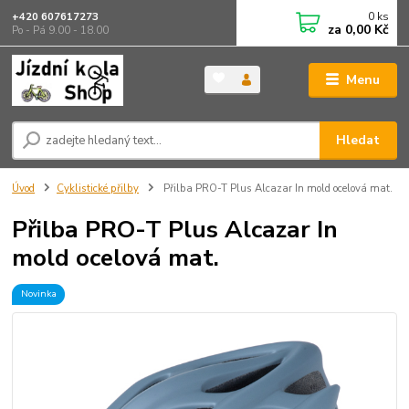
0
ks
+420 607617273
za
0,00 Kč
Po - Pá 9.00 - 18.00
Menu
Hledat
Úvod
Cyklistické přilby
Přilba PRO-T Plus Alcazar In mold ocelová mat.
Přilba PRO-T Plus Alcazar In
mold ocelová mat.
Novinka