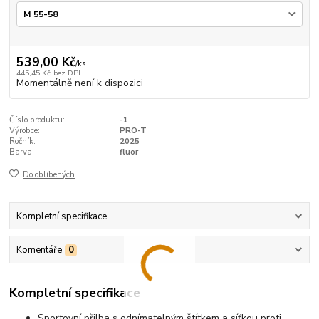
539,00 Kč
/
ks
445,45 Kč
bez DPH
Momentálně není k dispozici
Číslo produktu:
-1
Výrobce:
PRO-T
Ročník:
2025
Barva:
fluor
Do oblíbených
Kompletní specifikace
Komentáře
0
Kompletní specifikace
Sportovní přilba s odnímatelným štítkem a síťkou proti