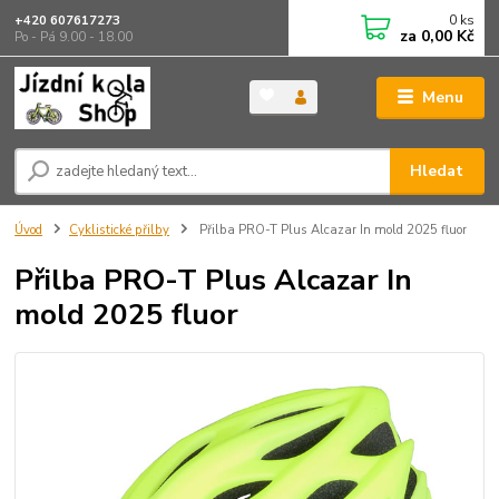
0
ks
+420 607617273
za
0,00 Kč
Po - Pá 9.00 - 18.00
Menu
Hledat
Úvod
Cyklistické přilby
Přilba PRO-T Plus Alcazar In mold 2025 fluor
Přilba PRO-T Plus Alcazar In
mold 2025 fluor